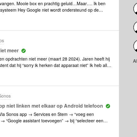
ntvangen. Mooie box en prachtig geluid…Maar…. Ik ben
aaksysteem Hey Google niet wordt ondersteund op de
systeem daar mee werkt en alles hier in huis is ingesteld om
assistants zijn allemaal anderstalig……en dat gaat hier in
 dit toch mogelijk!!! Hoe heeft Sonos dat kunnen besluiten?
e ouder wordende mens, die al vanaf het begin Sonos
os
even…Jullie zijn ons nu ook wel wat verschuldigd, toch?En
d!Komt Hey Google binnenkort ook naar de Era?
iet meer
n opdrachten niet meer (maart 28 2024). Jaren heeft hij
A
nt dat hij “sorry ik herken dat apparaat niet” Ik heb alles
r werkt nog altijd niet.Herkent iemand dit ook, Ook sinds
 ik kan doen op het weer werkend te krijgen.
 Sonos
 niet linken met elkaar op Android telefoon
en:Via Sonos app → Services en Stem → “voeg een
 → “Google assistant toevoegen” → bij “selecteer een
krijg dan foutmelding: “Er deed zich een probleem voor
t” Via Google Home → toevoegen → “Werkt met Google