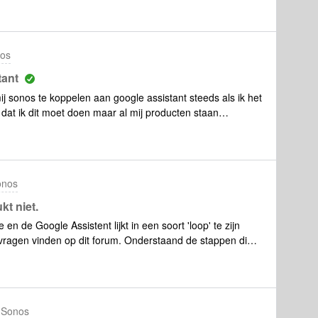
nos
tant
 sonos te koppelen aan google assistant steeds als ik het
dat ik dit moet doen maar al mij producten staan
an helpen stap voor stap om dit op te lossen MOD
oonlijke informatie
onos
kt niet.
p dit forum. Onderstaand de stappen die
 Sonos