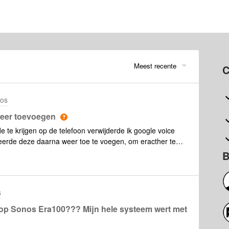
Meest recente
C
nos
meer toevoegen
 te krijgen op de telefoon verwijderde ik google voice
beerde deze daarna weer toe te voegen, om eracther te
ieuwe Sonos app.Ik kan de sonos wel toevoegen aan onze
B
istant werkend krijgen lukt niet meer. Ik heb dit
devices, zonder baat.Zie ik iets over het hoofd? Ik heb
nnerin dat deze flow vroeger ook anders ging.
s
op Sonos Era100??? Mijn hele systeem wert met