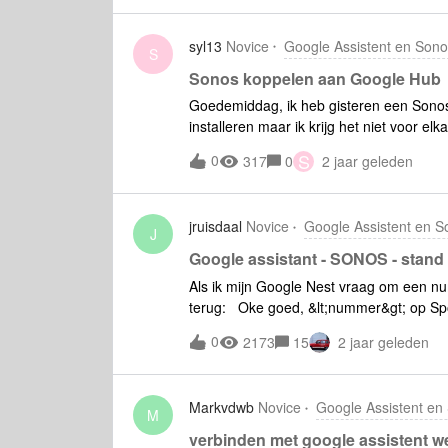
Home” → Kies “Sonos”→ account koppelen
maar die is reeds aangemeld in de Sono
syl13
Novice
Google Assistent en Son
ik de melding “je hebt de nieuwste Sonos
S
druk op “Sonos app updaten” gaat hij g
Sonos koppelen aan Google Hub
oplossingen gezocht, maar kan toch gee
Goedemiddag, ik heb gisteren een Sonos
verhelpt.Alvast bedanktChrisZani
installeren maar ik krijg het niet voor el
tune in af te spelen. Als ik een commando
S
0
317
0
2 jaar geleden
voor Sonos.” Boven hebben wij ook een n
wel. Iemand die mij hiermee kan helpen
jruisdaal
Novice
Google Assistent en S
J
Google assistant - SONOS - stan
Als ik mijn Google Nest vraag om een n
terug: Oke goed, &lt;nummer&gt; op Spo
is niet beschikbaar voor Woonkamer. B
0
2173
15
2 jaar geleden
ingesteld. Ze hebben ook niet dezelfde 
speelt hij zonder problemen via tune in
Markvdwb
Novice
Google Assistent en
M
verbinden met google assistent we