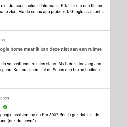
niet de meest actuele informatie. Klik hier om een lijst met
 te zien. Via de sonos app probeer ik Google assistent
r ik in de Google assist app ben, moet er
 krijg ik de melding “speakers registreren aan
elen aan account voordat je deze skill kunt
ard al in de app verbonden aan mijn account, maar ik kan
nos
 hoe dit opgelost kan worden?
ogle home maar ik kan deze niet aan een ruimte
n verschillende ruimtes staan. Als ik deze toevoeg aan
te gaan. Kan nu alleen niet de Sonos one boxen bedienen
le home kan toevoegen. Als ik de betreffende Sonos One
de keuken (naam van betreffende One), dan geeft Google
n worden. lees overal dat ik de One een naam moet
 Naam is gelukt maar Google home reageert daar niet op
Sonos
 denk ik? Weet iemand een oplossing ?
?
oogle assistent op de Era 300? Beetje gek dat juist de
eund (ook de move2).