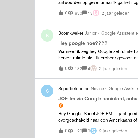
antwoorden op geven.maar ik ga het nog
aan Sonos ligt. En niet aan google.en he
M
0
630
13
2 jaar geleden
steeds geen oplossing voor heeft.ik heb 
geef om radio 10 af te spelen, dan speelt
beam gen2 in als hoofdspeaker en zodra 
Boomkweker
Junior
Google Assistent 
dezelfde google nest speaker) dan krijg 
B
nest speaker weer als hoofdspeaker zet kr
Hey google hoe????
een LG soundbar als hoofdspeaker en oo
Wanneer ik zeg hey Google zet ruimte ha
SONOS en nergens anders aan.en dit prob
herken ruimte niet. Ik probeer gewoon om
zoeken.dus het is toch een zeer slechte
sturen maar echt hopeloos nog steeds n
W
0
132
4
2 jaar geleden
Superbetonman
Novice
Google Assist
S
JOE fm via Google assistant, scha
Hey Google: Speel JOE FM… gaat goed t
overgeschakeld naar een Amerikaans of 
herhaald: ‘this stram is not available...”
S
0
120
0
2 jaar geleden
niet gelinked aan één installatie. Ieman