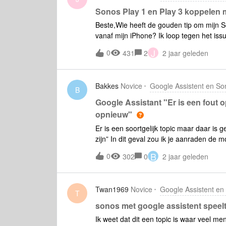
Assistent koppelen aan je Sonos-apparaat' scherm. Ik k
Sonos Play 1 en Play 3 koppelen
aangeeft dat ik de accountinformatie bij de
Beste,Wie heeft de gouden tip om mijn 
inloggen met de Sonos account, kom ik
vanaf mijn iPhone? Ik loop tegen het is
Sonos systeem te bedienen. Ik klik op 'O
moet registeren (zie screenshot hieronde
J
0
431
2
2 jaar geleden
geregistreerd) dus er lijkt iets anders aa
hieronder o.a. wat ik heb gedaan) maar ik
gekoppeld aan mijn account. Mijn Sonos
Bakkes
Novice
Google Assistent en So
netwerk. Ik heb al op de Sonos-app Spot
B
het verleden Google Home en Sonos geko
Google Assistant "Er is een fout
Alvast bedankt. De diverse pogingen, daa
opnieuw"
en beide apps Google Assistent en Sonos
Er is een soortgelijk topic maar daar is 
Google Home-app koppelen; Via de Googl
zijn” In dit geval zou ik je aanraden de 
keer volledig uit en aan te zetten. Daar
B
0
302
0
2 jaar geleden
een vers geheugen alle apparaten elkaa
- Google werkt even maar al snel weer e
een paar seconden opnieuw" Meestal na
Twan1969
Novice
Google Assistent en
suggesties? Dank
T
sonos met google assistent speelt
Ik weet dat dit een topic is waar veel 