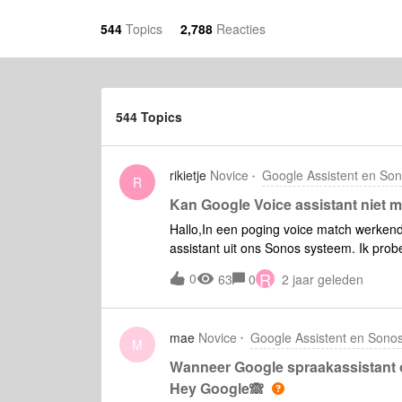
544
Topics
2,788
Reacties
544 Topics
rikietje
Novice
Google Assistent en So
R
Kan Google Voice assistant niet 
Hallo,In een poging voice match werkende
assistant uit ons Sonos systeem. Ik pro
komen dat dit niet (meer?) lukt in de n
R
0
63
0
2 jaar geleden
Google Home omgeving, maar de voice ass
geprobeerd op zowel een Android als iOS 
alle instructies gevolgd, en kan mij heri
mae
Novice
Google Assistent en Sono
M
Wanneer Google spraakassistant 
Hey Google🙈