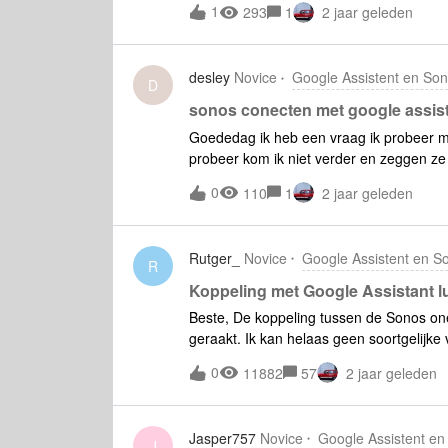
1
293
1
2 jaar geleden
desley
Novice
Google Assistent en So
D
sonos conecten met google assis
Goededag ik heb een vraag ik probeer mij
probeer kom ik niet verder en zeggen ze 
geregistreerd iemand die mij hier mee k
0
110
1
2 jaar geleden
EDIT: Afbeelding verwijderd vanwege pers
Rutger_
Novice
Google Assistent en S
R
Koppeling met Google Assistant lu
Beste, De koppeling tussen de Sonos one en de Google Assistent lijkt in een soort 'loop' te zijn
geraakt. Ik kan helaas geen soortgelijke vragen vinden o
ik neem: Ik open de Sonos app (op een Iphone Xs) Instellingen &gt; Services &gt; (Stem) '+Service
0
11882
57
2 jaar geleden
toevoegen' &gt; Google Assistent Ik klik bij het 'Je Google Assistent toevoegen' scherm, op 'Bij
Sonos voegen' Vervolgens selecteer ik de desbetreffende Speaker (Sonos one) en klik op 'Google
Assistent toevoegen'. Op het volgende scherm klik ik op 'ga naar de Google Assistent-app', waarna
Jasper757
Novice
Google Assistent en
de Google Assistent app opent. Aangekomen in de Google Assistent app, kom ik op het 'De
J