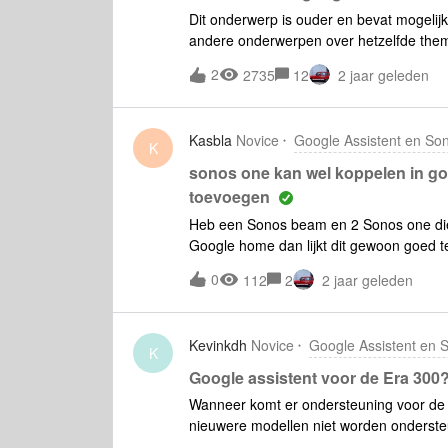
Dit onderwerp is ouder en bevat mogelijk 
andere onderwerpen over hetzelfde thema
toe te voegen voor de sonos Movewannee
2
2735
12
2 jaar geleden
ingelogd worden met sonos account. Daar
account”.”je moet de speakers eerst kopp
toevoegen”.echter is mijn speaker uitera
Kasbla
Novice
Google Assistent en So
geen stap verder. heeft iemand een idee
K
sonos one kan wel koppelen in go
toevoegen
Heb een Sonos beam en 2 Sonos one die i
Google home dan lijkt dit gewoon goed 
omdat ik ze niet aan een ruimte in Goog
0
112
2
2 jaar geleden
een opdracht geef muziek te starten in 
antwoord dat deze niet gevonden kunne
geven en in een ruimte moet toevoegen.
Kevinkdh
Novice
Google Assistent en 
omdat beide boxjes niet in de app staan
K
Google assistent voor de Era 300
Wanneer komt er ondersteuning voor de g
nieuwere modellen niet worden onderst