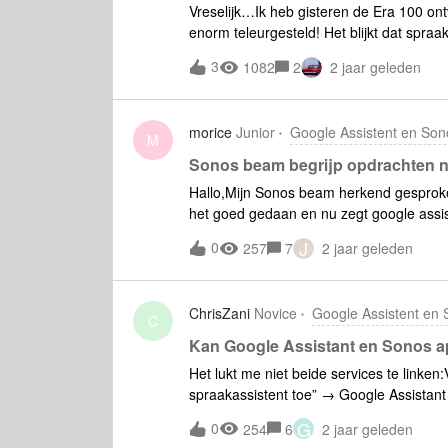
Vreselijk…Ik heb gisteren de Era 100 o
enorm teleurgesteld! Het blijkt dat spr
Era!!!!!!!Terwijl de rest van mijn Sonos-
3
1082
2
2 jaar geleden
daar mee te werken!!!En de ander spraak
huis niet voor iedereen lukken…!!!Hoe is
Vreselijk!Hou a.u.b. ook rekening met d
morice
Junior
Google Assistent en Son
gebruiken! Veel geld aan Sonos (uit)geg
M
zeker optimale gebruikersvriendelijkhei
Sonos beam begrijp opdrachten n
Alsjeblieft???
Hallo,Mijn Sonos beam herkend gesproke
het goed gedaan en nu zegt google assiste
weer opnieuw ingesteld en gekoppeld, maa
J
0
257
7
2 jaar geleden
kort dit probleem? Ik weet niet meer wat
ChrisZani
Novice
Google Assistent en
C
Kan Google Assistant en Sonos app
Het lukt me niet beide services te link
spraakassistent toe” → Google Assistant
kamer” staat er gewoon ‘Sonos Roam’ → 
G
0
254
6
2 jaar geleden
bij het toevoegen van Google assistan