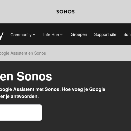
Groepen
Support site
Son
Community
Info Hub
ogle Assistent en Sonos
 en Sonos
oogle Assistent met Sonos. Hoe voeg je Google
er je antwoorden.