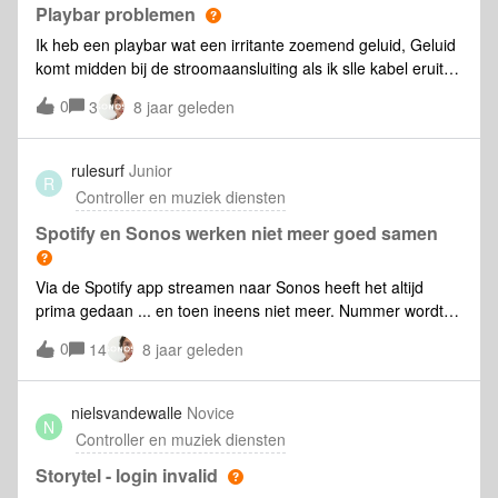
Playbar problemen
Ik heb een playbar wat een irritante zoemend geluid, Geluid
komt midden bij de stroomaansluiting als ik slle kabel eruit
trek behalve de stroom hoor je nog steeds geluid
0
3
8 jaar geleden
rulesurf
Junior
R
Controller en muziek diensten
Spotify en Sonos werken niet meer goed samen
Via de Spotify app streamen naar Sonos heeft het altijd
prima gedaan ... en toen ineens niet meer. Nummer wordt
een seconde of 10 gespeeld waarna het afspelen stopt en
0
14
8 jaar geleden
wordt overgegaan naar 10 seconden van een ander
nummer. Bij het afspelen van Spotify nummers via de Sonos
app gebeurt hetzelfde maar krijg ik ook de melding "Kan
nielsvandewalle
Novice
N
{NUMMER} niet afspelen. Het nummer is niet goed
Controller en muziek diensten
gecodeerd". Software is de laatste versie. Alle Sonossen
afgekoppeld geweest. DNS aanpassing gedaan. Tot nu toe
Storytel - login invalid
alles nog zonder resultaat. Wie helpt me verder? Diagnose