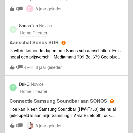
play:1's
E
0
1
8 jaar geleden
SonosTon
Novice
S
Home Theater
Aanschaf Sonos SUB
Ik wil de komende dagen een Sonos sub aanschaffen. Er is
nogal een prijsverschil. Mediamarkt 799 Bol 679 Coolblue
679 Waarom de een wel met een lagere prijs komen dan de
0
4
8 jaar geleden
ander. Ik ben namelijk bang dat ik straks met een oudere
type of een refurbish model thuis kom. Heb namelijk gezien
dat bij het zwarte model het totaal zwart is en ook met een
DirkG
Novice
D
zilveren kader waar de speakers zitten. Hoeveel modellen
Home Theater
zijn er uitgebracht eigenlijk en waar op te letten.
Connectie Samsung Soundbar aan SONOS
Hoe kan ik een Samsung Soundbar (HW-F750) die nu al
gekoppeld is aan mijn Samsung TV via Bluetooth, ook
koppelen aan SONOS Play:1 toestellen zodat ik een home
0
1
8 jaar geleden
cinema effect (mogelijk 5.1) in de woonkamer kan krijgen als