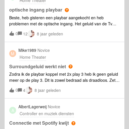
Home Theater
optische ingang playbar
Beste, heb gisteren een playbar aangekocht en heb
problemen met de optische ingang. Het geluid van de Tv
komt als aan/uit, halve seconde geluid, halve seconde geen
0
12
8 jaar geleden
geluid. Ik gebruik een converter analoog audio in/ optisch
uit. Ik heb ook de analoge audio uitgang van mijn cd speler
via converter op de playbar aangesloten, dit geeft hetzelfde
Mike1989
Novice
M
resultaat: geluid, geen geluid, geluid, geen geluid..... Iemand
Home Theater
enig idee?
Surroundgeluid werkt niet
Zodra ik de playbar koppel met 2x play 3 heb ik geen geluid
meer op de play 3. Dit is zowel bedraad als draadloos. Zet ik
de playbar in een groep met de play 3 dan heb ik overal
0
4
8 jaar geleden
geluid. Diagnose verstuurd met nummer 6720655
AlbertLagerweij
Novice
A
Controller en muziek diensten
Connectie met Spotify kwijt