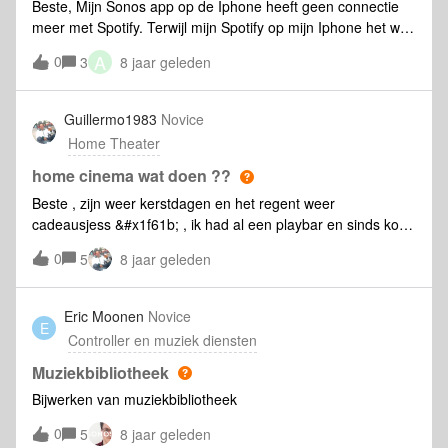
Beste, Mijn Sonos app op de Iphone heeft geen connectie
meer met Spotify. Terwijl mijn Spotify op mijn Iphone het wel
gewoon doet. Hoe los ik dit op.?
A
0
3
8 jaar geleden
Guillermo1983
Novice
Home Theater
home cinema wat doen ??
Beste , zijn weer kerstdagen en het regent weer
cadeausjess &#x1f61b; , ik had al een playbar en sinds kort
een sub erbij. graag wil ik nu de lijn doortrekken om mijn
0
5
8 jaar geleden
homecinema volledig te maken met extra speakers,... wat
doe ik het beste ? 2xplay:1 of de play 3 voor een goed
cinema geluid. natuurlijk gaat het de play:3 worden voor een
Eric Moonen
Novice
E
beter geluid maar ik wil niet extra geld uitgeven terwijl het
Controller en muziek diensten
misschien perfect te doen is met de play:1's kan iemand mij
hier een eerlijk en goed advies over geven?... alvast
Muziekbibliotheek
bedankt en prettige feestdagen nog!!!!
Bijwerken van muziekbibliotheek
0
5
8 jaar geleden