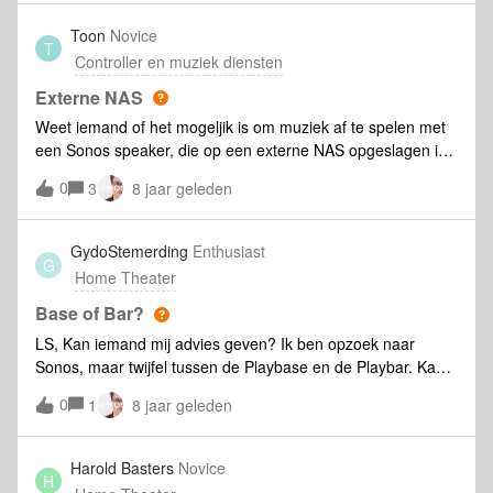
ik naar TV zit te kijken ?
Toon
Novice
T
Controller en muziek diensten
Externe NAS
Weet iemand of het mogeljik is om muziek af te spelen met
een Sonos speaker, die op een externe NAS opgeslagen is,
dus een NAS buiten bij eigen netwerk? Het maken van een
0
3
8 jaar geleden
nieuwe Share als Muziekbibliotheek lukt niet met behulp van
het IP-adres van die NAS.
GydoStemerding
Enthusiast
G
Home Theater
Base of Bar?
LS, Kan iemand mij advies geven? Ik ben opzoek naar
Sonos, maar twijfel tussen de Playbase en de Playbar. Kan
iemand mij uit ervaring vertellen hoe het klinkt en wat het
0
1
8 jaar geleden
verschil is? (behalve de opstellen) Ik wil hem koppelen met 2
x Play 3. Qua bas geluid zonder sub kom je dan beter weg
met een base of een bar? Of is een sub echt een aanrader
Harold Basters
Novice
H
in zo'n opstelling?