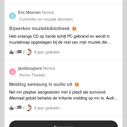
Eric Moonen
Novice
E
Controller en muziek diensten
Bijwerken muziekbiblotheek
Heb onlangs CD op harde schijf PC gebrand en wordt in
muziekmap opgeslagen bij de rest van mijn muziek die
verbonden is met de SONOS controller. Na bijwerken van de
0
2
8 jaar geleden
muziekbibliotheek op de controller wordt deze CD echter
niet in de muziekbibliotheek weergegeven. Wat kan de
reden zijn en hoe kan dit verholpen worden?
jacobcuypers
Novice
J
Home Theater
Melding samsung tv audio uit
Net mn playbar aangesloten met 2 play5 als surround
Allemaal gelukt behalve de irritante melding op mn tv. Audio
uit blijft verschijnen op mn tv. Iemand een idee hoe deze
0
1
8 jaar geleden
melding niet meer te tonen? Bvd jacob