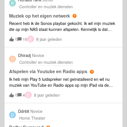
doorlopen.Als u verder geen andere Sonos apparatuur heeft
R
Controller en muziek diensten
en de melding krijgt dat het systeem nie
Muziek op het eigen netwerk
Recent heb ik de Sonos playbar gekocht. Ik wil mijn muziek
die op mijn NAS staat kunnen afspelen. Kennelijk is dat
alleen maar mogelijk als alle muziek in het geheugen wordt
E
0
10
8 jaar geleden
ingelezen. Ik heb veel meer muziek in de share dan het
geheugen van dit apparaat aankan. Wellicht snap ik het niet
maar is het niet mogelijk gewoon een share toe te voegen
Dhiradj
Novice
D
zonder dat dit ding alles in zijn geheugen gaat laden?
Controller en muziek diensten
Afspelen via Youtube en Radio apps
Ik heb mijn Play 5 luidspreker net geinstalleerd en wil nu
muziek van YouTube en Radio apps op mijn iPad via de
luidspreker beluisteren. Wat moet ik nu doen om dit voor
E
0
4
8 jaar geleden
elkaar te krijgen?
Ddr68
Novice
D
Home Theater