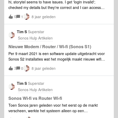
hi, storytel seems to have issues. I get 'login invalid';
nummer: 8088228
checked my details but they're correct and I can access
Storytel online. Removed the service and tried to re-install
0
1
8 jaar geleden
but says 'login invalid' and therefore does't add the service
to sonos
Tim S
Superstar
Sonos Hulp Artikelen
Nieuwe Modem / Router / Wi-fi (Sonos S1)
Per 9 maart 2021 is een software update uitgebracht voor
Sonos S2 installaties wat het mogelijk maakt nieuwe wifi
gegevens draadloos te configureren.De hieronder
3
0
8 jaar geleden
beschreven informatie is daarom alleen nog van toepassing
op Sonos S1 opstellingen. Mocht je Sonos bekabeld
(Bridge/Boost/Speaker) op je netwerk hebben verbonden,
Tim S
Superstar
dan hoeft er waarschijnlijk weinig te gebeuren.Mocht Sonos
Sonos Hulp Artikelen
volledig draadloos op je router aangesloten staan, dan zal
de Sonos waarschijnlijk niet verschijnen na het wijzigen van
Sonos Wi-fi vs Router Wi-fi
de wifi.Voor het verschil tussen Sonos-wifi en uw Eigen-wifi,
Toen Sonos jaren geleden voor het eerst op de markt
zie graag de volgende FAQ.Inleren van WiFi in de volledig
verscheen, werkte het systeem alleen op een
draadloze situatie:Sonos kan alleen draadloos een wifi
gespecialiseerd Sonos WiFi wat werd aangemaakt door een