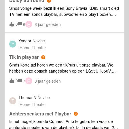
Dolby Surround
Sinds vorige week bezit ik een Sony Bravia KD65 smart oled
TV met een sonos playbar, subwoofer en 2 play1 boxen.
Installatie geen enkel probleem en een fantastische
E
0
6
8 jaar geleden
surround geluidservaring. Vandaag echter ontvangt de
sonos installatie om de een of andere reden enkel nog een
stereo signaal, gevolg geen surround systeem meer.
Yvogor
Novice
Y
Digicoder (telenet) nagekeken en de instelling staat op
Home Theater
dolby. Ook aan de instellingen van de TV is niks veranderd.
Netflix, Apple TV ... ook geen dolby 5:1 signaal meer. Sonos
Tik in playbar
via smartphone en apple music geven nog wel een 5:1
Sinds korte tijd horen we een tik/ruis uit onze playbar. We
signaal. Ondertussen heb ik de diagnostische test
hebben deze optisch aangesloten op een LG55UH850V.
doorgestuurd onder het nummer 8339776. Kan er iemand
Waar kan dit aan liggen?
E
0
helpen?
7
8 jaar geleden
ThomasN
Novice
T
Home Theater
Achterspeakers met Playbar
Is het mogelijk om de Connect Amp te gebruiken voor de
achterste speakers van de playbar? Dit in de plaats van 2