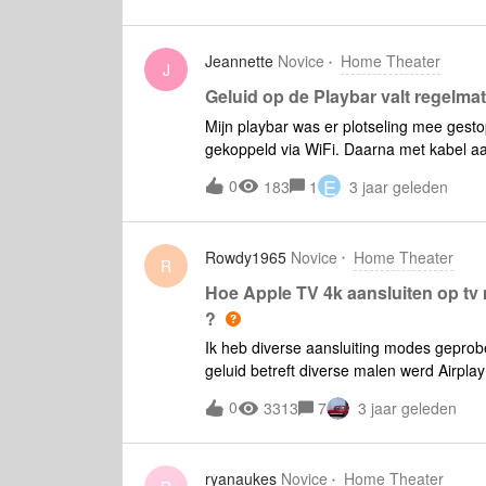
Jeannette
Novice
Home Theater
J
Geluid op de Playbar valt regelmati
Mijn playbar was er plotseling mee gestop
gekoppeld via WiFi. Daarna met kabel aan
kan ik dit oplossen?
E
0
183
1
3 jaar geleden
Rowdy1965
Novice
Home Theater
R
Hoe Apple TV 4k aansluiten op t
?
Ik heb diverse aansluiting modes gepro
geluid betreft diverse malen werd Airpla
uitgezet had tv en apple tv 4k en het gel
0
3313
7
3 jaar geleden
mobiel het geluid gestopt had. Ik heb g
beste bestand om van 5.1 te genietenDe
hdmi 1. Ik maak gebruik van video vlc di
ryanaukes
Novice
Home Theater