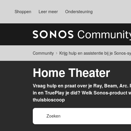
Shoppen
Leer meer
Ondersteuning
Community
Krijg hulp en assistentie bij je Sonos-
Home Theater
Vraag hulp en praat over je Ray, Beam, Arc. 
in en TruePlay je did? Welk Sonos-product we
thuisbioscoop