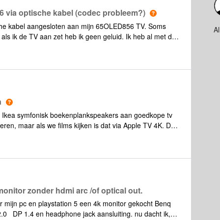
6 via optische kabel (codec probleem?)
ische kabel aangesloten aan mijn 65OLED856 TV. Soms
A
als ik de TV aan zet heb ik geen geluid. Ik heb al met de
 deze gewijzigd tussen ‘Multichannel’, ‘Multichannel
tel op stereo werkt het altijd, alleen dan heb ik natuurlijk
kers, ook niet echt een oplossing dus. Ik vermoed dat het
Digital Plus vs Dolby Digital). Op het moment dat het wel
1’, op het moment dat het niet werkt staat hier niets. Heeft
n
e Ikea symfonisk boekenplankspeakers aan goedkope tv
eren, maar als we films kijken is dat via Apple TV 4K. Door
zoekende naar advies over wat te doen:1) Beam vervangen
n 3) niets doen ik weet dat het veelal persoonlijk en
eg toegevoegde waarde met de 1st gen beam? wellicht nog
dankt
onitor zonder hdmi arc /of optical out.
 mijn pc en playstation 5 een 4k monitor gekocht Benq
.0 DP 1.4 en headphone jack aansluiting. nu dacht ik,