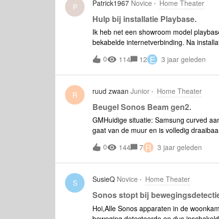
Patrick1967
Novice
Home Theater
P
Hulp bij installatie Playbase.
Ik heb net een showroom model playbase
bekabelde internetverbinding. Na installa
knop aan de zijkant van de playbase moet
E
0
114
12
3 jaar geleden
oranje en daarna permanent oranje. Res
andere suggesties?
ruud zwaan
Junior
Home Theater
R
Beugel Sonos Beam gen2.
GMHuidige situatie: Samsung curved aa
gaat van de muur en is volledig draaib
onder de TV bevestigen met beugel(s). 
R
0
144
7
3 jaar geleden
welke beugels hiervoor geschikt zijn?R
SusieQ
Novice
Home Theater
S
Sonos stopt bij bewegingsdetect
Hoi,Alle Sonos apparaten in de woonka
beweging detecteerde en dus inschakelde