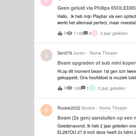
R
Geen geluid via Philips 65OLED85
Hallo, Ik heb mijn Playbar via een opt
werkt het allemaal perfect, maar meestal 
audio instellingen van de TV gespeeld en
R
0
1140
6
3 jaar geleden
(Bypass)’ en ‘Stereo’. Alleen als ik het ins
geen surround geluid uit de One SL spea
iets te maken heeft met de codec (Dolby 
Senti79
Junior
Home Theater
werkt staat er in de app ‘Dolby Digital 5.
S
iemand hier een oplossing voor?
Beam upgraden of sub mini kope
Hi,op dit moment beam 1st gen icm twe
gekoppeld. Ons hoofddoel is muziek luist
allerlei tegenstrijdige berichten even 
J
0
166
1
3 jaar geleden
door 2nd ivm dolby atmos2) Sub mini kope
budget is. Maar heeft de sub mini geno
zinvol, volume blijft altijd onder 25%. Be
Rookie2022
Novice
Home Theater
R
Beam (2e gen) aansluiten op een m
Goedenavond, Ik heb 2 jaar geleden voor
EL287OU 27,9 inch deze heeft 2x hdmi 2