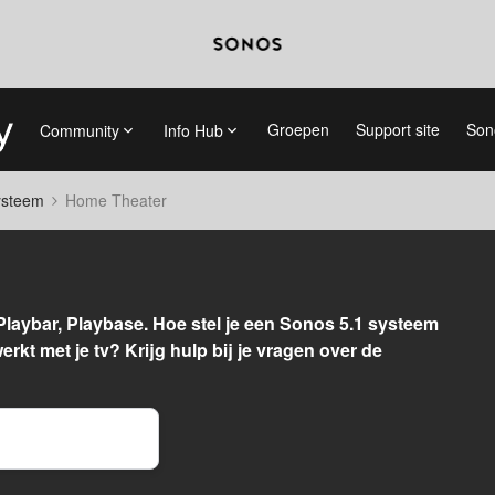
Groepen
Support site
Son
Community
Info Hub
systeem
Home Theater
Playbar, Playbase. Hoe stel je een Sonos 5.1 systeem
rkt met je tv? Krijg hulp bij je vragen over de