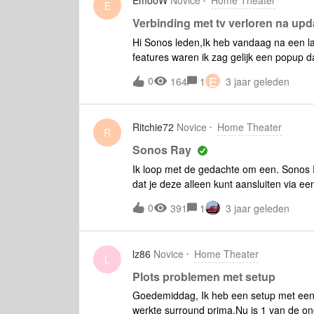
EmooW
Novice
Home Theater
E
Verbinding met tv verloren na upd
Hi Sonos leden,Ik heb vandaag na een la
features waren ik zag gelijk een popup 
Nu zit ik op versie 14.16. Maar na de upd
E
0
164
1
3 jaar geleden
aan dat de ARC-modus niet verbonden is
kabel ook. Maar niks lukt me ik heb e
gegeven doormiddel van button wat naas
Ritchie72
Novice
Home Theater
iets anders doen? (Aansluiting met optisc
R
Sonos Ray
Ik loop met de gedachte om een. Sonos R
dat je deze alleen kunt aansluiten via ee
soundbar automatische aan, als ik de tv 
0
391
1
3 jaar geleden
ook weer automatisch uit,bals ik de tv ui
tv kijk via Ziggo Next , problemen beke
lz86
Novice
Home Theater
L
Plots problemen met setup
Goedemiddag, Ik heb een setup met een
werkte surround prima.Nu is 1 van de one