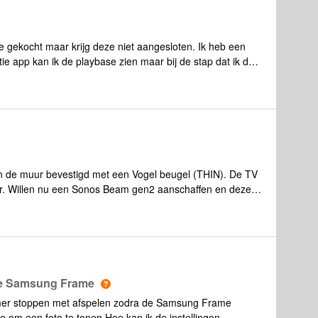
 gekocht maar krijg deze niet aangesloten. Ik heb een
tie app kan ik de playbase zien maar bij de stap dat ik de
 indrukken kan ik niet verder. Lampje knippert dan eerst
et al 2x geprobeerd. Geen succes. Heeft iemand nog
n de muur bevestigd met een Vogel beugel (THIN). De TV
aar. Willen nu een Sonos Beam gen2 aanschaffen en deze
Zodat de BEAM ‘mee draait’ met de TV. Iemand een idee
uud Zwaan
ie Samsung Frame
mer stoppen met afspelen zodra de Samsung Frame
 om een foto te tonen.Hoe kan ik de instellingen