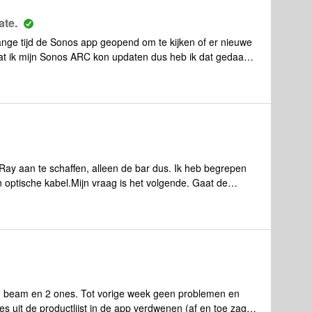
ate.
nge tijd de Sonos app geopend om te kijken of er nieuwe
dat ik mijn Sonos ARC kon updaten dus heb ik dat gedaan.
ate heb ik de koppeling met mijn tv verloren. App geeft
. Ik heb nieuwe hdmi kabel geprobeerd nieuw ethernet
en Samsung 65NU8000. Ik heb ook de Sonos ARC een reset
t de HDMI ingang staat. Herkent iemand dit? Kan ik nog
h kabel lukt niet want heb dat niet thuis liggen)
ay aan te schaffen, alleen de bar dus. Ik heb begrepen
n optische kabel.Mijn vraag is het volgende. Gaat de
inschakel ? Of moet ik deze zelf inschakelen.En gaat deze
tzet ? Hoe zit het met synchroon lopen van het geluid als ik
nd ??
 beam en 2 ones. Tot vorige week geen problemen en
s uit de productlijst in de app verdwenen (af en toe zag ik