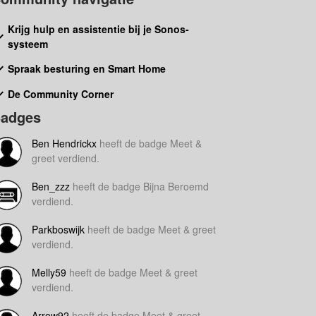
Krijg hulp en assistentie bij je Sonos-
systeem
Spraak besturing en Smart Home
De Community Corner
adges
Ben Hendrickx
heeft de badge Meet &
greet verdiend.
Ben_zzz
heeft de badge Bijna Beroemd
verdiend.
Parkboswijk
heeft de badge Meet & greet
verdiend.
Melly59
heeft de badge Meet & greet
verdiend.
Arrow92
heeft de badge Meet & greet