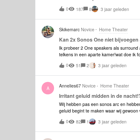
m na veel ***, maar de surround setup opn
0
187
8
3 jaar geleden
stroom gehad, en 1 van mijn ones en de b
netwerk wijzigen kies als optie in de app
niet.Ik ben 1 x verder gekomen, (toen kw
Skikemarc
Novice
Home Theater
bleef ie hangen in de laatste stap van d
ongedaan maken en is 1 one dus gewoon 
Kan 2x Sonos One niet bijvoegen 
manier anders dan netwerk updaten Verd
Ik probeer 2 One speakers als surround a
en begin aardig gefrustreerd te raken. 
telkens in een aparte kamer!wat doe ik f
systeem, maar dat leverde tot kort gele
0
51
2
3 jaar geleden
Annelies67
Novice
Home Theater
A
Irritant geluid midden in de nacht!
Wij hebben pas een sonos arc en hebben 
geluid begint te maken waar wij gewoon
dan keihard ! Heeft iemand dit al gehad 
0
82
1
3 jaar geleden