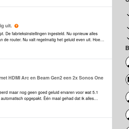
g uit.
t. De fabrieksinstellingen ingesteld. Nu opnieuw alles
 de router. Nu valt regelmatig het geluid even uit. Hoe
B
v met HDMI Arc en Beam Gen2 een 2x Sonos One
beerd maar nog geen goed geluid ervaren voor wat 5.1
y automatisch opgepakt. Èén maal gehad dat ik alles
uid bleef maar door gaan bleek dat ik via m'n androide
edownloadde films en ben nog steeds op zoek naar het
 beam gen2 is aangesloten op hdmi arc en apple tv 4k op
e via WiFi m'n films van de Nas afspeelt.