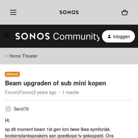
Inloggen
Home Theater
VRAAG
Beam upgraden of sub mini kopen
Forum|Forum|3 years ago
1 reactie
Senti79
S
Hi,
op dit moment beam 1st gen icm twee Ikea symfonisk
boekenplankspeakers aan goedkope tv gekoppeld. Ons