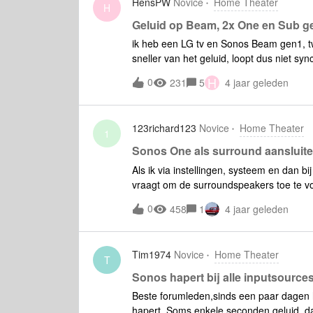
HensPW
Novice
Home Theater
H
Geluid op Beam, 2x One en Sub ge
ik heb een LG tv en Sonos Beam gen1, tw
sneller van het geluid, loopt dus niet s
er een beam gen 2 uitgekomen met een sn
H
0
231
5
4 jaar geleden
mijn probleem op als ik een Beam aansch
graag Dolby surround, daarvoor heb ik 
123richard123
Novice
Home Theater
1
Sonos One als surround aansluiten
Als ik via instellingen, systeem en dan b
vraagt om de surroundspeakers toe te voe
twee compatibele sonos speakers nodig zij
0
458
1
4 jaar geleden
maar zet ze in een aparte kamer en kri
woonkamer 1 en woonkamer 2 van alles g
krijg.
Tim1974
Novice
Home Theater
T
Sonos hapert bij alle inputsources
Beste forumleden,sinds een paar dagen 
hapert. Soms enkele seconden geluid, da