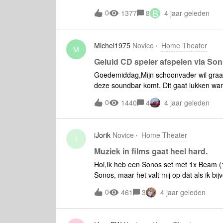
downloaden via: https://thedigitaltheater
B
0
1377
8
4 jaar geleden
video's downloaden en dan op een usb st
precies? Ik hoor graag van iemand.
Michel1975
Novice
Home Theater
M
Geluid CD speler afspelen via S
Goedemiddag,Mijn schoonvader wil graag
deze soundbar komt. Dit gaat lukken wan
speler aanschaffen zodat het geluid hie
0
1440
4
4 jaar geleden
eisen moet de cd speler voldoen qua in/u
dan in de soundbar stopt? of moet de spli
moet de TV altijd aanblijven voor geluid
iJorik
Novice
Home Theater
makkelijk te regelen is voor onsHoor gr
I
Muziek in films gaat heel hard.
Hoi,Ik heb een Sonos set met 1x Beam (
Sonos, maar het valt mij op dat als ik bijv
goed volume staan, maar als er filmmuziek
0
461
3
4 jaar geleden
vinden online en vroeg me af of er ander
op kan lossen? Groet,Jorik