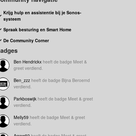
Krijg hulp en assistentie bij je Sonos-
systeem
Spraak besturing en Smart Home
De Community Corner
adges
Ben Hendrickx
heeft de badge Meet &
greet verdiend.
Ben_zzz
heeft de badge Bijna Beroemd
verdiend.
Parkboswijk
heeft de badge Meet & greet
verdiend.
Melly59
heeft de badge Meet & greet
verdiend.
Arrow92
heeft de badge Meet & greet