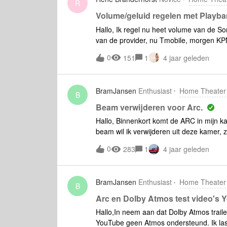
en ander maar onze setup beneden besta
R
dezelfde titel een Atmos signaal door. A
Volume/geluid regelen met Playb
geïnstalleerd (op de tv) en heb de Sonos
Hallo, Ik regel nu heet volume van de S
onze setup in de woonkamer is dat ik ge
van de provider, nu Tmobile, morgen KP
wel weer een Atmos signaal door. Daar d
beide afstandsbedieningen kunnen gebrui
0
151
1
4 jaar geleden
afstandbediening naar Sonos. Werkt dat of
TV?Mijn dank voor reacctieRene Brande
BramJansen
Enthusiast
Home Theater
B
Beam verwijderen voor Arc.
Hallo, Binnenkort komt de ARC in mijn k
beam wil ik verwijderen uit deze kamer,
andere kamer.Hoe doe ik dit?
0
283
1
4 jaar geleden
BramJansen
Enthusiast
Home Theater
B
Arc en Dolby Atmos test video's 
Hallo,In neem aan dat Dolby Atmos trail
YouTube geen Atmos ondersteund. Ik las 