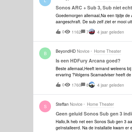
L
Sonos ARC + Sub 3, Sub niet ech
Goedemorgen allemaal,Na een tijdje de 
aangeschraft. De sub zelf ziet er mooi uit
met en zonder sub.Gister via Spotify wat m
0
1162
7
4 jaar geleden
verschil te horen... maar in mijn ogen ge
met wat spannende momenten en hoorde we
geen verschil.....😱.Zijn dit dan instellin
BeyondHD
Novice
Home Theater
echt verschil voor dat geld)Ben benieuwd 
B
Is een HDFury Arcana goed?
Beste allemaal,Heeft iemand weleens bij 
ervaring ?Volgens Scamadviser heeft de s
graag een HDFury Arcana bestellen voo
0
1760
8
4 jaar geleden
het domein langer dat 4 jaar maar kan ge
Steffan
Novice
Home Theater
S
Geen geluid Sonos Sub gen 3 indi
Hallo,Ik heb net een Sonos Sub gen 3 aa
geïnstalleerd. Na de installatie kwam er 