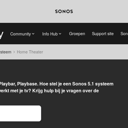
Groepen
Support site
Son
Community
Info Hub
systeem
Home Theater
Playbar, Playbase. Hoe stel je een Sonos 5.1 systeem
rkt met je tv? Krijg hulp bij je vragen over de