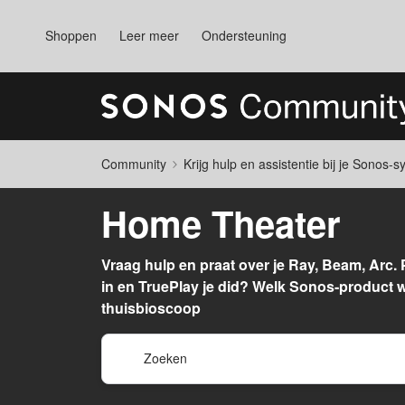
Shoppen
Leer meer
Ondersteuning
Community
Krijg hulp en assistentie bij je Sonos-
Home Theater
Vraag hulp en praat over je Ray, Beam, Arc. 
in en TruePlay je did? Welk Sonos-product we
thuisbioscoop