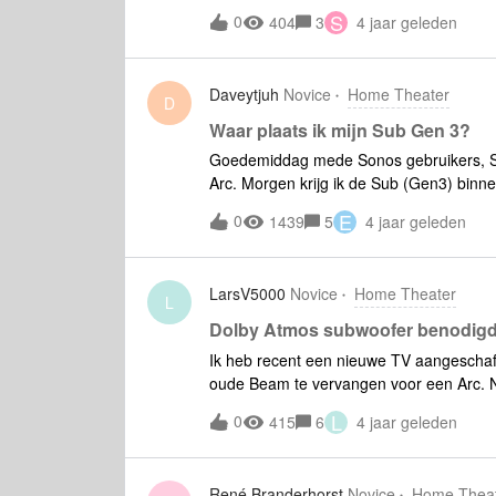
ik de Sub vervolgens bedraad aangeslot
S
0
404
3
4 jaar geleden
prima. Nu had ik verwacht dat als ik de 
gewoon zou blijven doen. Dit was helaas 
Beam gen2 welke bedraad aan is geslote
Daveytjuh
Novice
Home Theater
groet, Steffan.
D
Waar plaats ik mijn Sub Gen 3?
Goedemiddag mede Sonos gebruikers, Si
Arc. Morgen krijg ik de Sub (Gen3) binn
plaatsen? Heb de arc voor de tv op het t
E
0
1439
5
4 jaar geleden
het tv meubel plaatsen? Moet ik hierbij 
plaatsen? Alvast bedankt!
LarsV5000
Novice
Home Theater
L
Dolby Atmos subwoofer benodig
Ik heb recent een nieuwe TV aangescha
oude Beam te vervangen voor een Arc. 
Sub G3 staan. Echter na het instellen kw
L
0
415
6
4 jaar geleden
doorgeven (via de app) ook voor prime gel
geen Atmos titels). Zowel bij Disney als
een Atmos titel aanvink gaan deze beide t
René Branderhorst
Novice
Home Thea