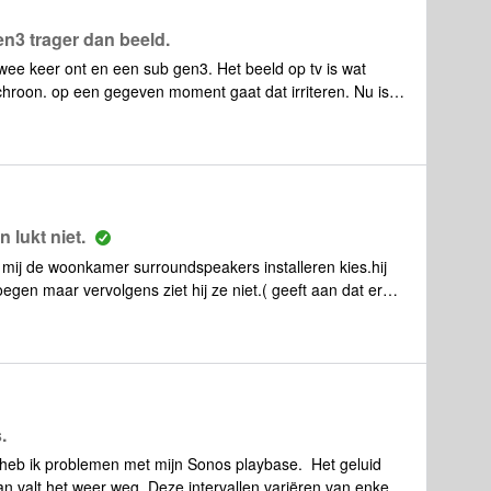
n3 trager dan beeld.
ee keer ont en een sub gen3. Het beeld op tv is wat
ynchroon. op een gegeven moment gaat dat irriteren. Nu is
ellere processor. Heeft iemand ervaring hiermee? los ik
af? Een andere oplossing is op stereo zetten, maar ik wil
deze combinatie speciaal aangeschaft.
 lukt niet.
ij mij de woonkamer surroundspeakers installeren kies.hij
gen maar vervolgens ziet hij ze niet.( geeft aan dat er
n ) als ik kies product toevoegen dan ziet hij ze wel
jg ze niet toegevoegd aan woonkamer maar heb dan
eprobeerd, resetten, weet niet hoe ik ze aangesloten
.
heb ik problemen met mijn Sonos playbase. Het geluid
n valt het weer weg. Deze intervallen variëren van enkele