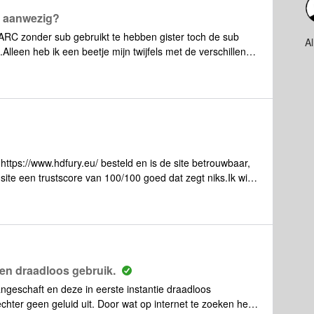
t aanwezig?
ARC zonder sub gebruikt te hebben gister toch de sub
A
.Alleen heb ik een beetje mijn twijfels met de verschillen
uziek afgespeelt keer sub aan...sub uit... lijkt wel wat
en wereld van verschil.Nu keek mijn zoontje Netflix, filmpje
l.wat was, maar als ik de sub uitzet merk ik eigelijk
gen, of is het verschil gewoon niet zo groot? ( verwachte wel
naar jullie tips en ervaring.
https://www.hdfury.eu/ besteld en is de site betrouwbaar,
ite een trustscore van 100/100 goed dat zegt niks.Ik wil
r mijn Sonos Beam Gen2, webshopchecker meld dat
en reviews vinden.Graag jullie advies/hulp hierin.
en draadloos gebruik.
ngeschaft en deze in eerste instantie draadloos
echter geen geluid uit. Door wat op internet te zoeken heb