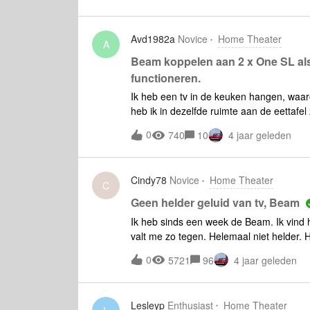
Avd1982a
Novice
Home Theater
A
Beam koppelen aan 2 x One SL als
functioneren.
Ik heb een tv in de keuken hangen, wa
heb ik in dezelfde ruimte aan de eettafe
opstelling creëren waarbij :de beam alle
0
740
10
4 jaar geleden
elkaar communiceren (setting 2) alles tege
niet wanneer ik bijvoorbeeld nieuws op de
Cindy78
Novice
Home Theater
C
Geen helder geluid van tv, Beam
Ik heb sinds een week de Beam. Ik vind h
valt me zo tegen. Helemaal niet helder. H
instellingen bij EQ geprobeerd, maar ben 
0
5721
96
4 jaar geleden
betreft instellingen, misschien op de tv
instellen?
Lesleyp
Enthusiast
Home Theater