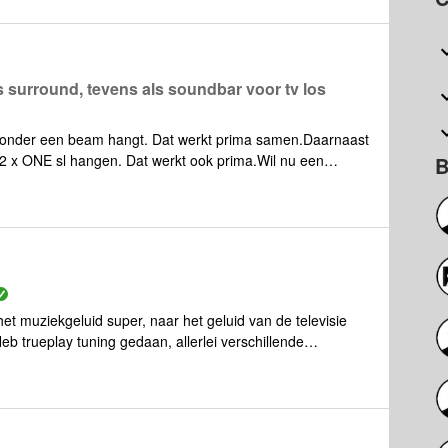
 surround, tevens als soundbar voor tv los
aronder een beam hangt. Dat werkt prima samen.Daarnaast
l 2 x ONE sl hangen. Dat werkt ook prima.Wil nu een
B
en met de tv communiceert (setting 1) de 2 x one sl met
lijk functioneert als ik muziek afspeel (setting 3), maar
 tv kijk dan wil ik alleen de beam horen (setting 4?)
et muziekgeluid super, naar het geluid van de televisie
eb trueplay tuning gedaan, allerlei verschillende
eigenlijk nog niet tevreden. Hebben jullie nog tips wat
 (Samsung) zelf of nog iets op de beam wat ik anders kan