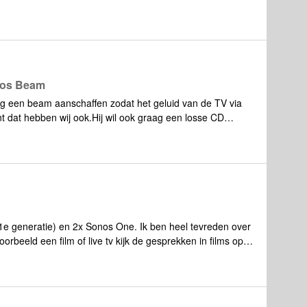
.com/dolby-trailers/Maar hoe werkt dit precies? Moet ik de
ick zetten en dan in mijn TV steken? Of hoe moet dit
onos Beam
 een beam aanschaffen zodat het geluid van de TV via
t dat hebben wij ook.Hij wil ook graag een losse CD
rvan ook via de beam te horen is. _kan dat? _aan welke
itgangen etc?_kan dat met eeen hdmi arc splitter welke je
tter juist in de TV?_en kan de TV dan uit voor geluid of
 van de CD? Maaakt opzich niet veel uit als het maar
aagMIchel
1e generatie) en 2x Sonos One. Ik ben heel tevreden over
oorbeeld een film of live tv kijk de gesprekken in films op
 komt deze veel luider staat. Ik kan hier niets over
en zijn met deze ervaring? En of iemand weet hoe ik dit