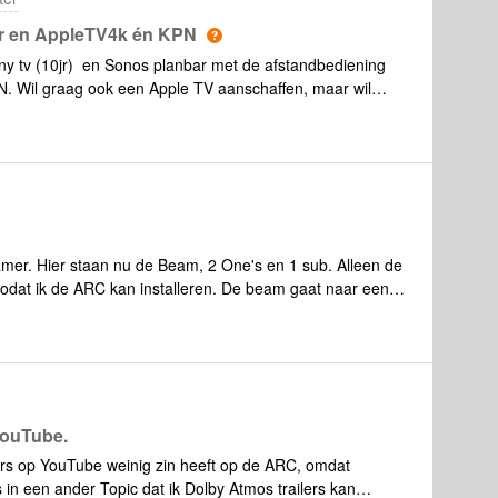
at ook uit een Samsung TV en geeft wel bij exact
lle instellingen staan goed, heb de apps al opnieuw
ar en AppleTV4k én KPN
 Arc opnieuw ingesteld. Het enige verschil dat ik heb met
ony tv (10jr) en Sonos planbar met de afstandbediening
en Sonos Sub heb. Mij Xbox Series X geeft vervolgens
N. Wil graag ook een Apple TV aanschaffen, maar wil
oet Netflix dan wel w
ken met Sonos, En t liefst met Siri via de Apple TV
 blijft het bij 1 afstandbediening, de provider of Apple
rhorst
amer. Hier staan nu de Beam, 2 One's en 1 sub. Alleen de
 zodat ik de ARC kan installeren. De beam gaat naar een
YouTube.
ers op YouTube weinig zin heeft op de ARC, omdat
in een ander Topic dat ik Dolby Atmos trailers kan