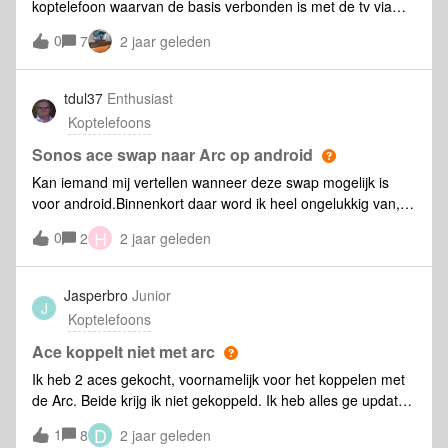
koptelefoon waarvan de basis verbonden is met de tv via
een optische kabel. De basis is middels bluetooth verbonden
0
7
2 jaar geleden
met de koptelefoon. Op deze manier kan mijn omgeving de
TV beluisteren op een normaal geluidsniveau. Die
Sennheiser loopt op zijn laatste benen en moet eerlang
tdul37
Enthusiast
vervangen worden. Eventueel met Sonos koptelefoon.
Koptelefoons
Heeft die een acieve basis waardoor je de koptelefoon kan
opladen én, belangrijk, een verbinding met de TV waardoor
Sonos ace swap naar Arc op android
ik individueel het geluid kan volgen zonder dat dit loeihard
Kan iemand mij vertellen wanneer deze swap mogelijk is
staat voor mijn omgeving????
voor android.Binnenkort daar word ik heel ongelukkig van,
heb 3 jaar moeten wachten met de opmerking binnenkort
H
0
2
2 jaar geleden
komt er een koptelefoon.
Jasperbro
Junior
J
Koptelefoons
Ace koppelt niet met arc
Ik heb 2 aces gekocht, voornamelijk voor het koppelen met
de Arc. Beide krijg ik niet gekoppeld. Ik heb alles ge update
en gebruik iPhone. De arc is in een home theater setting
D
1
8
2 jaar geleden
met era300 en sub gen2. Hij probeert verbinding te maken