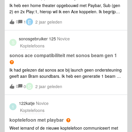
Ik heb een home theater opgebouwd met Paybar, Sub (gen
2) en 2x Play:1, hierop wil ik een Ace koppelen. Ik begrijp
echter uit de omschrijving, dat die alleen Bluetooth kan.
E
0
1
2 jaar geleden
Komt er een oplossing om deze te koppelen zoals andere
speakers? Als ik namelijk via Bluetooth aan TV koppel, gaat
er een vertraging zijn tussen beeld en geluid. Ik wil dus
sonosgebruiker 125
Novice
S
direct met Sonos koppelen. (Ter info: verbinding tussen TV
Koptelefoons
en Playbar, en dus de rest van het systeem, is optisch.)Wat
kan er alsnog (of binnenkort)? Wat te doen?
sonos ace compatibiliteit met sonos beam gen 1
Ik had gelezen dat sonos ace bij launch geen ondersteuning
geeft aan Bram soundbars. Ik heb een generatie 1 beam en
ben op zoek naar een hoofdtelefoon. Deze compatibiliteit is
S
0
0
2 jaar geleden
voor mij wel een groot selling point, maar is ergens
informatie terug te vinden wanneer dit functioneel zou
worden voor de beam, want als dit nog een jaar duurt is dit
122katje
Novice
1
minder interessant.
Koptelefoons
koptelefoon met playbar
Weet iemand of de nieuwe koptelefoon communiceert met