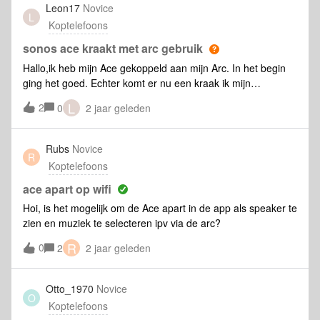
Leon17
Novice
L
Koptelefoons
sonos ace kraakt met arc gebruik
Hallo,ik heb mijn Ace gekoppeld aan mijn Arc. In het begin
ging het goed. Echter komt er nu een kraak ik mijn
rechteroor wanneer ik de koptelefoon beweeg. Met name
L
2
0
2 jaar geleden
wanneer ik hem recht voor de televisie postioneer. Wanneer
ik hem dan iets schuiner zet gaat het weg. is hier een
oplossing voor, of ligt het aan mijn product.
Rubs
Novice
R
Koptelefoons
ace apart op wifi
Hoi, is het mogelijk om de Ace apart in de app als speaker te
zien en muziek te selecteren ipv via de arc?
R
0
2
2 jaar geleden
Otto_1970
Novice
O
Koptelefoons