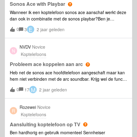
Sonos Ace with Playbar
Wanneer ik een koptelefoon sonos ace aanschaf werkt deze
dan ook in combinatie met de sonos playbar?Ben je
verplicht een telefoon te hebben met snap dragon om
E
0
3
2 jaar geleden
muziek af luisteren via je phone met ace?
NVDV
Novice
N
Koptelefoons
Probleem ace koppelen aan arc
Heb net de sonos ace hoofdtelefoon aangeschaft maar kan
hem niet verbinden met de arc soundbar. Krijg wel de functie
"tv geluid overschakelen toevoegen" te zien in de app maar
M
0
17
2 jaar geleden
blijkbaar werkt deze functie (nog?) niet. Ook de "meer info"
functie wordt niet geopend wanneer je hierop drukt.Maw ik
kan voorlopig geen tv geluid beluisteren via de
Rozewei
Novice
R
hoofdtelefoon en dit is eigenlijk het hoofddoel waarom ik
Koptelefoons
hem heb aangeschaft.Iemand gelijke ervaringen en/of
oplossing ?
Aansluiting koptelefoon op TV
Ben hardhorig en gebruik momenteel Sennheiser