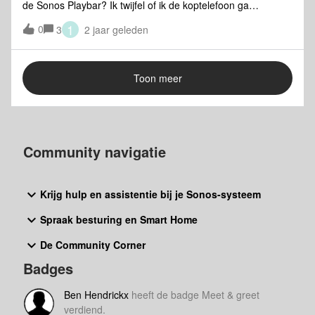
de Sonos Playbar? Ik twijfel of ik de koptelefoon ga
aanschaffen. Bedankt voor jullie hulp.
1
0
3
2 jaar geleden
Toon meer
Community navigatie
Krijg hulp en assistentie bij je Sonos-systeem
Spraak besturing en Smart Home
De Community Corner
Badges
Ben Hendrickx
heeft de badge Meet & greet
verdiend.