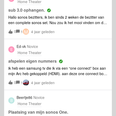
Home Theater
sub 3.0 ophangen.
Hallo sonos bezitters, ik ben sinds 2 weken de bezitter van
een complete sonos set. Nou zou ik het mooi vinden om de
sub op te hangen alleen vraag ik mij af of dat het geluid ten
M
0
1
4 jaar geleden
goede komt?? En of ik nog meer last met me buren krijg ??
🙈 Misschien hebben hier ervaring mee? Gr Dennis
Ed-vk
Novice
E
Home Theater
afspelen eigen nummers
ik heb een samsung tv die ik via een “one connect” box aan
mijn Arc heb gekoppeld (HDMI). aan deze one connect box
heb ik via USB een hard disk gekoppeld met daarop mijn
0
1
4 jaar geleden
eigen muziek bibliotheek.ik kan de radio afspelen d.m.v. een
stem opdracht aan de Google interface (He Google speel
sky radio). is het mogelijk om via dezelfde Google interface
Beertje86
Novice
B
ook opdracht te geven voor het afspelen van muziek uit mijn
Home Theater
eigen bibliotheek en zo ja hoe doe ik dat dan.
Plaatsing van mijn sonos One.