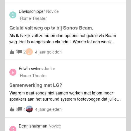
voor deze issue, zeg maar optie van move op de (kleine)
beam ?
Davidschipper
Novice
D
Home Theater
Geluid valt weg op tv bij Sonos Beam.
Als ik tv kijk valt zo nu en dan opeens het geluid via Beam
weg. Het is aangesloten via hdmi. Werkte tot een week
geleden zonder problemen voor een jaar lang. Geluid valt
J
0
2
4 jaar geleden
soms 3 seconden en soms een minuut weg, en speelt dan
over de speakers. Diagnose rapport 58615126
Edwin swiers
Junior
E
Home Theater
Samenwerking met LG?
Waarom gaat sonos niet samen werken met lg om meer
speakers aan het surround systeem toetevoegen dat jullie
de speakers in een TV maken zodat het geluid nog beter
0
4
4 jaar geleden
word want ik krijg niet het idee dat jullie het huidige surround
systeem gaan upgrade mvg edwin swiers
Dennishuisman
Novice
D