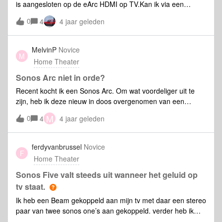
is aangesloten op de eArc HDMI op TV.Kan ik via een
Marmitek AH31 (tulp naar HDMI) connector een
0
4
4 jaar geleden
platenspeler aansluiten op een vrije HDMI op mijn tv. Zo ja,
kan ik dan het geluid van de platenspeler beluisteren via
mijn Arc/Sub ?
MelvinP
Novice
M
Home Theater
Sonos Arc niet in orde?
Recent kocht ik een Sonos Arc. Om wat voordeliger uit te
zijn, heb ik deze nieuw in doos overgenomen van een
particulier.Alles komt goed over en de installatie verliep
M
0
4
4 jaar geleden
vlekkeloos, zoals ik van mijn andere Sonos-producten ken.
Na een paar dagen viel het mij op dat er een zeer, zeer
kleine beschadiging aan de linkerkant zit. Het mag bijna
ferdyvanbrussel
Novice
F
geen naam hebben, maar bij een nieuw product verwacht ik
Home Theater
dat niet.Vandaag viel mij nog iets op. In het vak bij de
aansluitingen staat het Arc-logo niet in het groot gedrukt,
Sonos Five valt steeds uit wanneer het geluid op
zoals ik wel op alle online afbeeldingen terugzie. Zonder
tv staat.
uitzondering zie ik de tekst op alle foto's achterop, boven de
Ik heb een Beam gekoppeld aan mijn tv met daar een stereo
knop en ethernet-aansluiting staan. In plaats daarvan staat
paar van twee sonos one’s aan gekoppeld. verder heb ik
de tekst alleen in het bovenste gedeelte, bij het
nog een sonos five. Deze groepeer ik aan de Beam. Pas