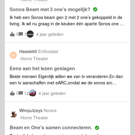
Sonos Beam met 3 one’s mogelijk?
Ik heb een Sonos beam gen 2 met 2 one’s gekoppeld in de
living. Ik wil nu graag in de keuken één aparte Sonos one SL
speaker plaatsen met de mogelijkheid om deze te koppelen
0
1
4 jaar geleden
en ontkoppelen van het geluid in de living. Bedoeling is om
zelfde muziek af te spelen in beide ruimtes, maar als de tv
aanstaat enkel de living te laten spelen en het geluid in de
Hassie60
Enthusiast
H
keuken te kunnen afzetten.Kan je dit met zo één SL in de
Home Theater
keuken doen of moet je er steeds per twee koppelen aan de
beam?Kan je met deze ene SL dan ook de rest in de living
Eens aan het lezen geslagen
aansturen met voice command?Alvast bedankt voor jullie
Beste mensen Eigenlijk willen we van tv veranderen.En dan
advies!
een tv aanschaffen met eARC,omdat we de sonos arc
aangeschaft hebben.Op diverse fora lees ik dat er veel
0
12
4 jaar geleden
problemen zijn met eARC op zowel Philips als op Samsung
tv’s.Ook hier op het forum lees ik dat er best wel problemen
zijn met eARC.Dus vragen wij ons af wat is wijsheid?
Wimputzeys
Novice
Gewoon eigenwijs zijn en tv met eARC aanschaffen?eArc
Home Theater
willen we eigenlijk omdat we vrij veel films kijken via onze
media speler die 4K en dolby atmos kan doorgeven.Maar
Beam en One's samen connecteren.
als het bron van ergernis gaat worden ,dan misschien maar