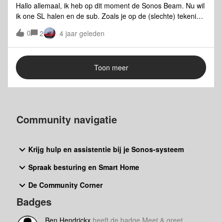
Hallo allemaal, ik heb op dit moment de Sonos Beam. Nu wil
ik one SL halen en de sub. Zoals je op de (slechte) tekening
kan zien, heb ik een opstelling gemaakt en nu is mijn vraag,
0
2
4 jaar geleden
is deze opstelling goed? Zoja, moeten de One SL boxen
richting de tv staan of gedraaid naar de bank. Mocht deze
opstelling niet goed zijn, hoe kan ik alles het beste neer
Toon meer
zetten? Staat die One SL in se hoek niet te dicht bij de bank
omdat ik ook vaak in die hoek zit. zie graag jullie advies
tegemoet! groeten, Jordy
Community navigatie
Krijg hulp en assistentie bij je Sonos-systeem
Spraak besturing en Smart Home
De Community Corner
Badges
Ben Hendrickx
heeft de badge Meet & greet