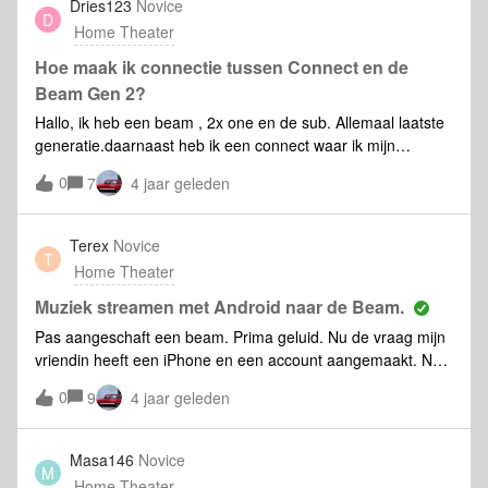
Dries123
Novice
D
terug verspringen naar MAX geluid. Iedere keer
Home Theater
weer… iemand een idee hoe ik dit kan verhelpen?ps: Mijn tv
is effectief eArc compatible.
Hoe maak ik connectie tussen Connect en de
Beam Gen 2?
Hallo, ik heb een beam , 2x one en de sub. Allemaal laatste
generatie.daarnaast heb ik een connect waar ik mijn
platendraaier wil op aansluiten samen met een voor
0
7
4 jaar geleden
versterker.ik heb begrepen dat ik dan de apps naast elkaar
moet gebruiken?beide staan nu op iPad, alles zou moeten
juist geïnstalleerd zijn, maar ik heb geen geluid?Info?
Terex
Novice
T
Home Theater
Muziek streamen met Android naar de Beam.
Pas aangeschaft een beam. Prima geluid. Nu de vraag mijn
vriendin heeft een iPhone en een account aangemaakt. Nu
heb ik een Android telefoon, Ik kan nu niet met hetzelfde
0
9
4 jaar geleden
account muziek streamen naar de beam met mijn telefoon
en mijn vriendin wel met de iPhone via AirPlay. Wat is hier de
oplossing voor?
Masa146
Novice
M
Home Theater