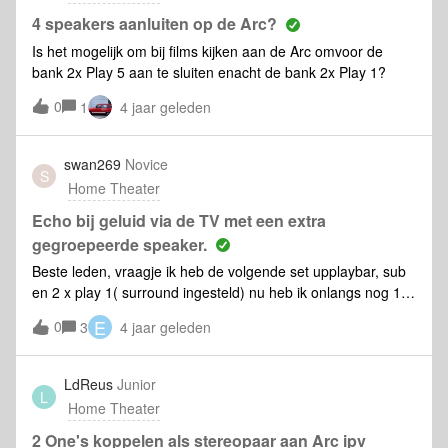
4 speakers aanluiten op de Arc?
Is het mogelijk om bij films kijken aan de Arc omvoor de
bank 2x Play 5 aan te sluiten enacht de bank 2x Play 1?
0
1
4 jaar geleden
swan269
Novice
S
Home Theater
Echo bij geluid via de TV met een extra
gegroepeerde speaker.
Beste leden, vraagje ik heb de volgende set upplaybar, sub
en 2 x play 1( surround ingesteld) nu heb ik onlangs nog 1
losse sonos one gekocht , dit is een aparte groep/kamer. Nu
E
0
3
4 jaar geleden
als ik tv kijk bij dialogen, en ik zet alle speakers aan op het
zelfde volume hoor ik soort van echo, wel in synchroon maar
niet prettig, dus zet ik de losse sonos one iets zachter…
LdReus
Junior
L
iemand hier verklaring voor ?
Home Theater
2 One's koppelen als stereopaar aan Arc ipv