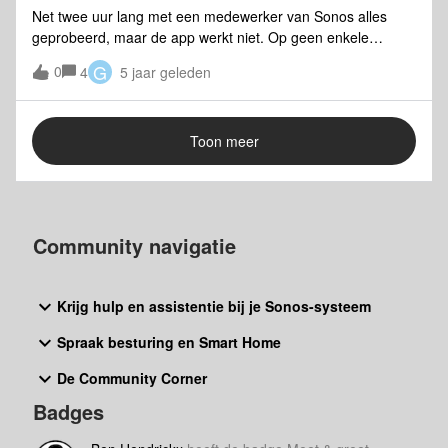
Net twee uur lang met een medewerker van Sonos alles
geprobeerd, maar de app werkt niet. Op geen enkele
manier is de Move te installeren. Misschien komt er
G
0
4
5 jaar geleden
volgende week een oplossing.Ik ben nu wel een beetje klaar
met Sonos.De suggestie om een Android device te lenen
van iemand om de installatie te kunnen doen is goed
Toon meer
bedoeld, maar niet heel handig.
Community navigatie
Krijg hulp en assistentie bij je Sonos-systeem
Spraak besturing en Smart Home
De Community Corner
Badges