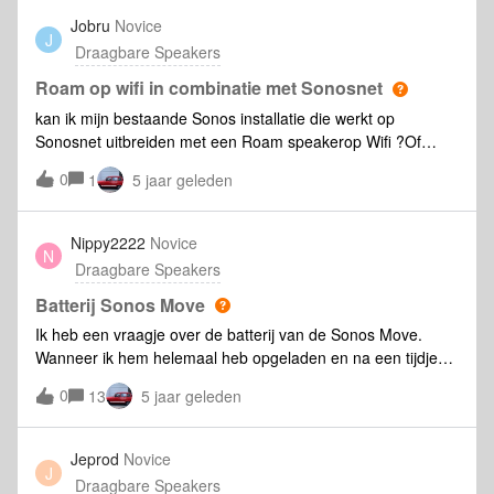
Jobru
Novice
J
Draagbare Speakers
Roam op wifi in combinatie met Sonosnet
kan ik mijn bestaande Sonos installatie die werkt op
Sonosnet uitbreiden met een Roam speakerop Wifi ?Of
moeten alles Sonos speakers dan op Wifi werken, gezien de
0
1
5 jaar geleden
Roam geen Sonosnet heeft.
Nippy2222
Novice
N
Draagbare Speakers
Batterij Sonos Move
Ik heb een vraagje over de batterij van de Sonos Move.
Wanneer ik hem helemaal heb opgeladen en na een tijdje
gebruik uitschakel met de knop aan de achterkant loopt de
0
13
5 jaar geleden
batterij toch leeg. Enig idee?
Jeprod
Novice
J
Draagbare Speakers