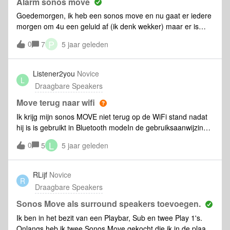
Alarm sonos move
Goedemorgen, ik heb een sonos move en nu gaat er iedere
morgen om 4u een geluid af (ik denk wekker) maar er is
maar 1 alarm ingesteld om 7u en die gaat perfect, iemand
P
0
7
5 jaar geleden
een idee hoe dat komt aub, is vrij lastig omdat dit om 4u
smorgens gaat,mvg PeElAnKa
Listener2you
Novice
L
Draagbare Speakers
Move terug naar wifi
Ik krijg mijn sonos MOVE niet terug op de WiFi stand nadat
hij is is gebruikt in Bluetooth modeIn de gebruiksaanwijzing
staat dat je de modus knop moet indrukken, maar dit heeft
L
0
5
5 jaar geleden
geen effect,
RLijf
Novice
R
Draagbare Speakers
Sonos Move als surround speakers toevoegen.
Ik ben in het bezit van een Playbar, Sub en twee Play 1's.
Onlangs heb ik twee Sonos Move gekocht die ik in de plaats