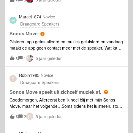
Marcel1874
Novice
M
Draagbare Speakers
Sonos Move
Gisteren app geïnstalleerd en muziek geluisterd en vandaag
maakt de app geen contact meer met de speaker. Wat kan
dat zijn? Heb de router gereset en hij staat op netstroom.
0
1
5 jaar geleden
Robin1985
Novice
R
Draagbare Speakers
Sonos Move speelt uit zichzelf muziek af.
Goedemorgen, Allereerst ben ik heel blij met mijn Sonos
Move, maar het volgende…Soms tijdens het luisteren, stopt
mijn muziek en gaat er een random playlist aan… via
R
0
2
5 jaar geleden
spotify.. Vanochtend wederom, werd ik opgewekt door een
random playlist die op zolder stond te spelen…Ik heb geen
alarmen of iets ingesteld en heb mijn wachtwoord al