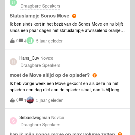
U
Draagbare Speakers
Statuslampje Sonos Move
Ik ben sinds kort in het bezit van de Sonos Move en nu blijft
sinds een paar dagen het statuslampje afwisselend oranje
en wit knipperen. Ik kan nergens vinden wat dit inhoud. Als
U
0
4
5 jaar geleden
ik de move uitzet en weer aanzet blijft het statuslampje wit
maar na enige tijd gaat dit weer afwisselend oranje en wit
knipperen.
Hans_Cuv
Novice
H
Draagbare Speakers
moet de Move altijd op de oplader?
Ik heb vorige week een Move gekocht en als deze na het
opladen een dag niet aan de oplader staat, dan is hij leeg.
Ik heb dan geen muziek gespeeld, maar de batterij loopt
0
1
5 jaar geleden
gewoon leeg. Is het de bedoeling dat de Move altijd op de
oplader blijft staan? Bij andere oplaadbare producten lees je
vaak dathet verstandig is om niet altijd aan de lader te
Sebasdwegman
Novice
S
hangen.
Draagbare Speakers
kan ik mijn sonos move op max volume zetten