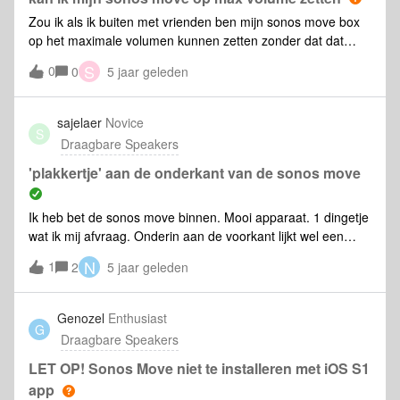
Zou ik als ik buiten met vrienden ben mijn sonos move box
op het maximale volumen kunnen zetten zonder dat dat
problemen zou opleveren zoals dat de bass opblaast na een
S
0
0
5 jaar geleden
tijd van dat doen?en ik heb problemen met youtube music in
de sonos app en ook met google assistent.youtube music
geeft geen toestemming voor nummers luisteren en google
sajelaer
Novice
S
assistent vind de box wel maar zegt daarna dat er iets fout
Draagbare Speakers
gaat.
'plakkertje' aan de onderkant van de sonos move
Ik heb bet de sonos move binnen. Mooi apparaat. 1 dingetje
wat ik mij afvraag. Onderin aan de voorkant lijkt wel een
‘plakkertje’ te zitten achter het rooster. Hebben jullie dat
N
1
2
5 jaar geleden
ook? Enig idee waarvoor dit is?
Genozel
Enthusiast
G
Draagbare Speakers
LET OP! Sonos Move niet te installeren met iOS S1
app