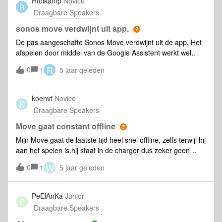
Rtolkamp
Novice
R
aangepast van spotify… Iemand ook een Sonos met dit
Draagbare Speakers
soort problemen / een eigen leven?
sonos move verdwijnt uit app.
De pas aangeschafte Sonos Move verdwijnt uit de app. Het
afspelen door middel van de Google Assistent werkt wel
gewoon, dus wel verbinding met netwerk.
R
0
1
5 jaar geleden
koenvt
Novice
K
Draagbare Speakers
Move gaat constant offline
Mijn Move gaat de laatste tijd heel snel offline, zelfs terwijl hij
aan het spelen is.hij staat in de charger dus zeker geen
batterij probleem.in het verleden stond er altijd een one op
W
0
1
5 jaar geleden
de plaats van de move nu, welke zonder probleem
werkte.wifi ontvangst is er ook OK (getest met
gsm)Diagnostic code : 634572218
PeElAnKa
Junior
P
Draagbare Speakers