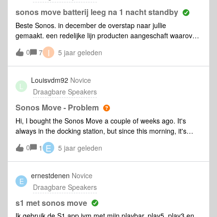
sonos move batterij leeg na 1 nacht standby
Beste Sonos. in december de overstap naar jullie
gemaakt. een redelijke lijn producten aangeschaft waarover
erg tevreden. Echter de Move….. de batterij is waardeloos!
I
0
7
5 jaar geleden
Na een nacht niet op de lader is deze de volgende ochtend
LEEG! kunnen jullie mij helpen een oplossing te vinden ? Ik
vind het indrukken van een knop voor 5 seconden nou niet
Louisvdm92
Novice
L
echt een optie elke keer voor een product wat makkelijk en
Draagbare Speakers
portable zou moeten zijn.
Sonos Move - Problem
Hi, I bought the Sonos Move a couple of weeks ago. It's
always in the docking station, but since this morning, it's
unable to power it up. When remove it and move it back on
E
0
1
5 jaar geleden
te station, there a orange light that disappears after a few
seconds and it's gone. Someone who know what the
problem is and how it can be resolved?Thanks!
ernestdenen
Novice
E
Draagbare Speakers
s1 met sonos move
Ik gebruik de S1 app ivm met mijn playbar, play5, play3 en