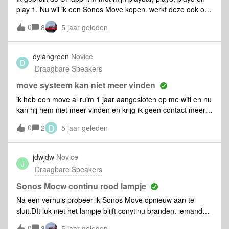
play 1. Nu wil ik een Sonos Move kopen. werkt deze ook op
de S1 ?
0
8
5 jaar geleden
dylangroen
Novice
D
Draagbare Speakers
move systeem kan niet meer vinden
ik heb een move al ruim 1 jaar aangesloten op me wifi en nu
kan hij hem niet meer vinden en krijg ik geen contact meer
met mijn sonos move
D
0
2
5 jaar geleden
jdwjdw
Novice
J
Draagbare Speakers
Sonos Mocw continu rood lampje
Na een verhuis probeer ik Sonos Move opnieuw aan te
sluit.DIt luk niet het lampje blijft conytinu branden. iemand
een oplossing ?
0
3
5 jaar geleden