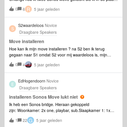
van de Play 1's als surround speakers wilde inzetten. Helaas
R
0
6
5 jaar geleden
had ik, nadat ik de Play 1's uit de configuratie had gegooid,
niet de optie om de move als surround speaker te kiezen.
Heb ik iets verkeerds gedaan of kunnen deze Moves
S2waardeloos
Novice
S
inderdaad niet als surround speakers worden ingezet? (Wat
Draagbare Speakers
mijn koop min of meer tot een gedeeltelijke miskoop maakt
;-( ) Thanks! Ronald
Move installeren
Hoe kan ik mijn move installeren ? na S2 ben ik terug
gegaan naar S1 omdat S2 voor mij waardeloos is, mijn
connect werkte niet meer dus geen platen meer afspelen,
0
4
5 jaar geleden
ook spotify was en drama met S2..Maar nu krijg ik met geen
mogelijkheid mijn Move weer op S1….. SONOS WAAR BEN
JE MEE BEZIG&gt;&gt;&gt;&gt;&gt;» altijd positief geweest
EdHogendoorn
Novice
E
maar denk er nu over om alles weg te doen…. help help
Draagbare Speakers
installeren Sonos Move lukt niet
Ik heb een Sonos bridge. Hieraan gekoppeld
zijn: Woonkamer: 2x one, playbar, sub.Slaapkamer 1: 1x
play1Slaapkamer 2: 1x play3Nu heb ik een Sonos Move
G
1
22
5 jaar geleden
gekocht en deze krijg ik niet geïnstalleerd. Hoe komt dit?