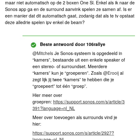
maar niet automatisch op de 2 boxen One Sl. Enkel als ik naar de
Sonos app ga en de surround aanvink spelen ze samen af. Is er
een manier dat dit automatisch gaat, zodanig dat als te tv opstaat
deze alledrie spelen ipv enkel de beam?
Beste antwoord door
106rallye
@Mitchels
Je Sonos-systeem is opgedeeld in
“kamers”, bestaande uit een enkele speaker of
een stereo- of surroundset. Meerdere
“kamers” kun je “groeperen”. Zoals
@Erooij
al
zegt lijk jij twee “kamers” te hebben die je
“groepeert” tot één “groep”.
Hier meer over
groepren:
https://support.sonos.com/s/article/3
391?language=nl_NL
Meer over toevoegen als surrounds vind je
hier:
https://support.sonos.com/s/article/2927?
language=nl_NL