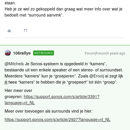
staan.
Heb je ze wel zo gekoppeld dan graag wat meer info over wat je
bedoelt met “surround aanvink”.
106rallye
Forum|Forum|4 years ago
ANTWOORD
@Mitchels
Je Sonos-systeem is opgedeeld in “kamers”,
bestaande uit een enkele speaker of een stereo- of surroundset.
Meerdere “kamers” kun je “groeperen”. Zoals
@Erooij
al zegt lijk
jij twee “kamers” te hebben die je “groepeert” tot één “groep”.
Hier meer over
groepren:
https://support.sonos.com/s/article/3391?
language=nl_NL
Meer over toevoegen als surrounds vind je hier:
https://support.sonos.com/s/article/2927?language=nl_NL