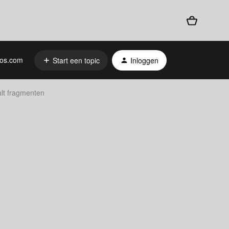
os.com
Start een topic
Inloggen
alt fragmenten