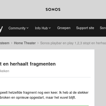
Groepen
Support site
Son
Community
Info Hub
systeem
Home Theater
Sonos playbar en play 1,2,3 stopt en herha
pt en herhaalt fragmenten
ekeken
peelt hetzelfde fragment nog een keer. Ik heb al de stekker
broken en opnieuw opgestart, maar het euvel blijft.