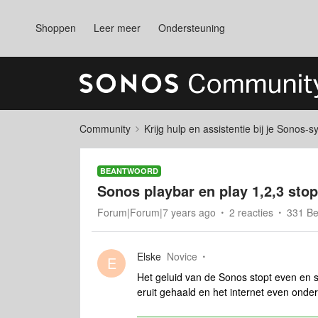
Shoppen
Leer meer
Ondersteuning
Community
Krijg hulp en assistentie bij je Sonos-
BEANTWOORD
Sonos playbar en play 1,2,3 sto
Forum|Forum|7 years ago
2 reacties
331 B
Elske
Novice
E
Het geluid van de Sonos stopt even en s
eruit gehaald en het internet even onder