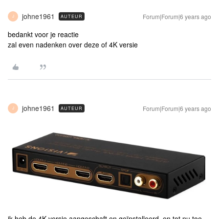
johne1961
Forum|Forum|6 years ago
AUTEUR
J
bedankt voor je reactie
zal even nadenken over deze of 4K versie
johne1961
Forum|Forum|6 years ago
AUTEUR
J
ik heb de 4K versie aangeschaft en geïnstalleerd, en tot nu toe