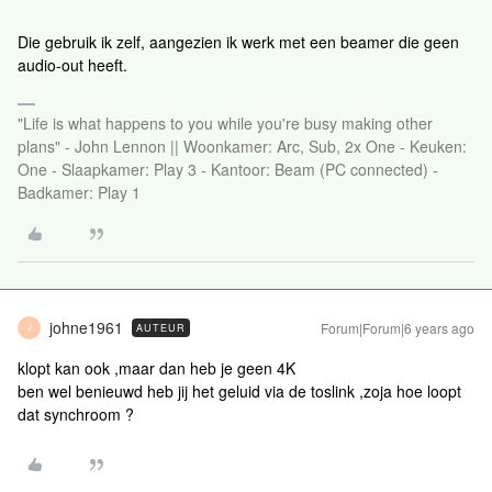
Die gebruik ik zelf, aangezien ik werk met een beamer die geen
audio-out heeft.
"Life is what happens to you while you're busy making other
plans" - John Lennon || Woonkamer: Arc, Sub, 2x One - Keuken:
One - Slaapkamer: Play 3 - Kantoor: Beam (PC connected) -
Badkamer: Play 1
johne1961
Forum|Forum|6 years ago
AUTEUR
J
klopt kan ook ,maar dan heb je geen 4K
ben wel benieuwd heb jij het geluid via de toslink ,zoja hoe loopt
dat synchroom ?