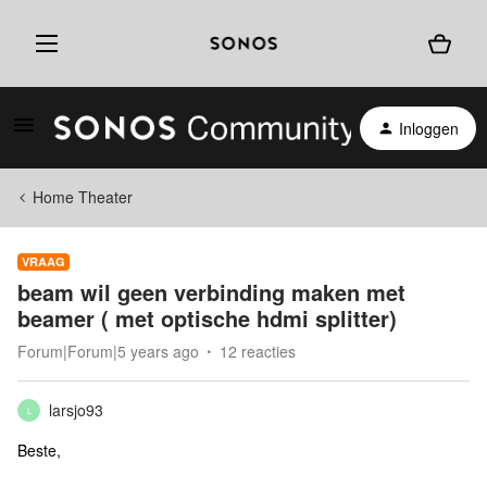
Inloggen
Home Theater
VRAAG
beam wil geen verbinding maken met
beamer ( met optische hdmi splitter)
Forum|Forum|5 years ago
12 reacties
larsjo93
L
Beste,