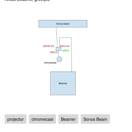
projector
chromecast
Beamer
Sonos Beam