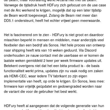
Vanwege de tijdsdruk heeft HDFury zich gefocust om de use case
met de Arc werkend te krijgen, mogelijk dat op een later tijdstip
de Beam wordt toegevoegd. Zolang de Beam niet meer dan
DD5.1 ondersteunt, heeft het echter vrijwel geen meerwaarde.
Het is fascinerend om te zien - HDFury is niet groot en daardoor
misschien beperkt in mensen en middelen, maar anderzijds veel
flexibeler dan een bedrijf als Sonos. Het hele proces van ontwerp
naar shipping heeft iets van 10 weken geduurd. Via Discord
onderhouden ze nauw contact met de userbase en er komen de
laatste weken gemiddeld 2 keer per week firmware updates uit.
Betekent overigens niet dat het een bèta product is - de basis
functionaliteit werkt prima, updates zijn nu vaak nodig om zaken
als HDMI-CEC, waar iedere TV fabrikant zo zijn eigen
implementatie van heeft, op orde te krijgen. En Sonos, lees mee:
firmware kan vrijelijk geüpdatet en gedowngraded worden naar
de variant die voor de gebruiker het best werkt.
HDFury heeft al aangegeven dat de volgende generatie van hun