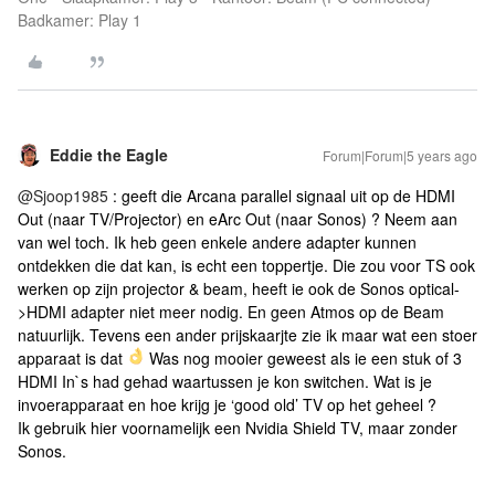
Badkamer: Play 1
Eddie the Eagle
Forum|Forum|5 years ago
@Sjoop1985
: geeft die Arcana parallel signaal uit op de HDMI
Out (naar TV/Projector) en eArc Out (naar Sonos) ? Neem aan
van wel toch. Ik heb geen enkele andere adapter kunnen
ontdekken die dat kan, is echt een toppertje. Die zou voor TS ook
werken op zijn projector & beam, heeft ie ook de Sonos optical-
>HDMI adapter niet meer nodig. En geen Atmos op de Beam
natuurlijk. Tevens een ander prijskaarjte zie ik maar wat een stoer
apparaat is dat
Was nog mooier geweest als ie een stuk of 3
HDMI In`s had gehad waartussen je kon switchen. Wat is je
invoerapparaat en hoe krijg je ‘good old’ TV op het geheel ?
Ik gebruik hier voornamelijk een Nvidia Shield TV, maar zonder
Sonos.