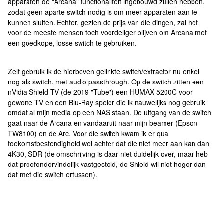
apparaten de "Arcana" functionaliteit ingebouwd zullen hebben,
zodat geen aparte switch nodig is om meer apparaten aan te
kunnen sluiten. Echter, gezien de prijs van die dingen, zal het
voor de meeste mensen toch voordeliger blijven om Arcana met
een goedkope, losse switch te gebruiken.
Zelf gebruik ik de hierboven gelinkte switch/extractor nu enkel
nog als switch, met audio passthrough. Op de switch zitten een
nVidia Shield TV (de 2019 "Tube") een HUMAX 5200C voor
gewone TV en een Blu-Ray speler die ik nauwelijks nog gebruik
omdat al mijn media op een NAS staan. De uitgang van de switch
gaat naar de Arcana en vandaaruit naar mijn beamer (Epson
TW8100) en de Arc. Voor die switch kwam ik er qua
toekomstbestendigheid wel achter dat die niet meer aan kan dan
4K30, SDR (de omschrijving is daar niet duidelijk over, maar heb
dat proefondervindelijk vastgesteld, de Shield wil niet hoger dan
dat met die switch ertussen).