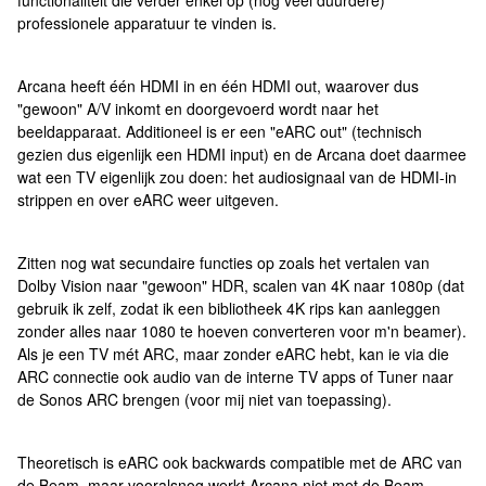
functionaliteit die verder enkel op (nog veel duurdere)
professionele apparatuur te vinden is.
Arcana heeft één HDMI in en één HDMI out, waarover dus
"gewoon" A/V inkomt en doorgevoerd wordt naar het
beeldapparaat. Additioneel is er een "eARC out" (technisch
gezien dus eigenlijk een HDMI input) en de Arcana doet daarmee
wat een TV eigenlijk zou doen: het audiosignaal van de HDMI-in
strippen en over eARC weer uitgeven.
Zitten nog wat secundaire functies op zoals het vertalen van
Dolby Vision naar "gewoon" HDR, scalen van 4K naar 1080p (dat
gebruik ik zelf, zodat ik een bibliotheek 4K rips kan aanleggen
zonder alles naar 1080 te hoeven converteren voor m'n beamer).
Als je een TV mét ARC, maar zonder eARC hebt, kan ie via die
ARC connectie ook audio van de interne TV apps of Tuner naar
de Sonos ARC brengen (voor mij niet van toepassing).
Theoretisch is eARC ook backwards compatible met de ARC van
de Beam, maar vooralsnog werkt Arcana niet met de Beam.