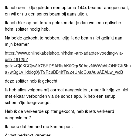
Ik heb een tijdje geleden een optoma 144x beamer aangeschaft,
en wil er nu een sonos beam bij aansluiten.
Ik heb hier op het forum gelezen dat je dan wel een optische
hdmi splitter nodig heb.
Na beide gekocht te hebben, krijg ik de beam niet gelinkt aan
mijn beamer
https://www.onlinekabelshop.nl/hdmi-arc-adapter-voeding-via-
usb-46125?
gclid=Cj0KCQjw8fr7BRDSARIsAK0Qqr50AqzNWWshbONFCK5hn
a7wQgLVHddcgXyT9Rc8BB4IfTi924UMoC0aAu6AEALw_wcB
deze splitter heb ik gekocht.
ik heb alles volgens mij correct aangesloten, maar ik krijg ze niet
met elkaar verbonden via de sonos app. ik heb een setup
schema’tje toegevoegd.
Heb ik de verkeerde splitter gekocht, heb ik iets verkeerd
aangesloten?
Ik hoop dat iemand me kan helpen.
Alvast bedankt, groetjes