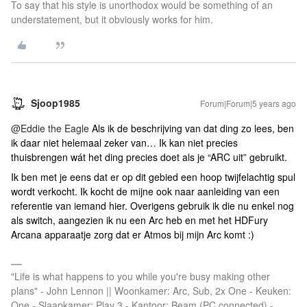
To say that his style is unorthodox would be something of an
understatement, but it obviously works for him.
Sjoop1985
Forum|Forum|5 years ago
@Eddie the Eagle
Als ik de beschrijving van dat ding zo lees, ben
ik daar niet helemaal zeker van… Ik kan niet precies
thuisbrengen wát het ding precies doet als je “ARC uit” gebruikt.
Ik ben met je eens dat er op dit gebied een hoop twijfelachtig spul
wordt verkocht. Ik kocht de mijne ook naar aanleiding van een
referentie van iemand hier. Overigens gebruik ik die nu enkel nog
als switch, aangezien ik nu een Arc heb en met het HDFury
Arcana apparaatje zorg dat er Atmos bij mijn Arc komt :)
"Life is what happens to you while you're busy making other
plans" - John Lennon || Woonkamer: Arc, Sub, 2x One - Keuken:
One - Slaapkamer: Play 3 - Kantoor: Beam (PC connected) -