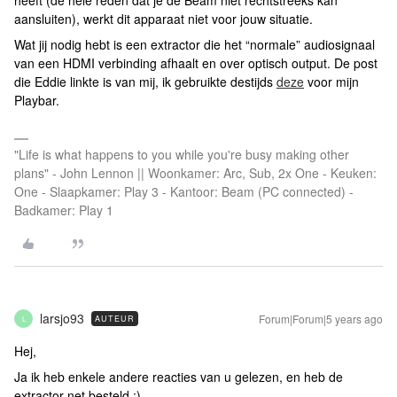
heeft (de hele reden dat je de Beam niet rechtstreeks kan
aansluiten), werkt dit apparaat niet voor jouw situatie.
Wat jij nodig hebt is een extractor die het “normale” audiosignaal
van een HDMI verbinding afhaalt en over optisch output. De post
die Eddie linkte is van mij, ik gebruikte destijds
deze
voor mijn
Playbar.
"Life is what happens to you while you're busy making other
plans" - John Lennon || Woonkamer: Arc, Sub, 2x One - Keuken:
One - Slaapkamer: Play 3 - Kantoor: Beam (PC connected) -
Badkamer: Play 1
larsjo93
Forum|Forum|5 years ago
AUTEUR
L
Hej,
Ja ik heb enkele andere reacties van u gelezen, en heb de
extractor net besteld :)