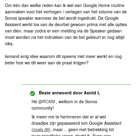
Om één dan welke reden kan ik wel een Google Home routine
aanmaken voor het verhogen / verlagen van het volume van de
Sonos speaker wanneer de bel wordt ingedrukt. De Google
Assisent werkt los van de deurbel gewoon prima met alle opties
van dien, maar zodra er een melding via de Speaker gedaan
moet worden na het indrukken van de bel gebeurt er nog altijd
niks.
Iemand enig idee waarom dit opeens niet meer werkt en nog
beter hoe we dit weer aan de praat krijgen?
Beste antwoord door
Astrid L
Hé ​
@RCKM
, welkom in de Sonos
community!
Ik meen me te herinneren dat er al wel
draadjes zijn gepasseerd ivm Google Assistant
(
zoals dit
), maar… geen met betrekking tot
jouw specifieke vraag, dacht ik. Even een