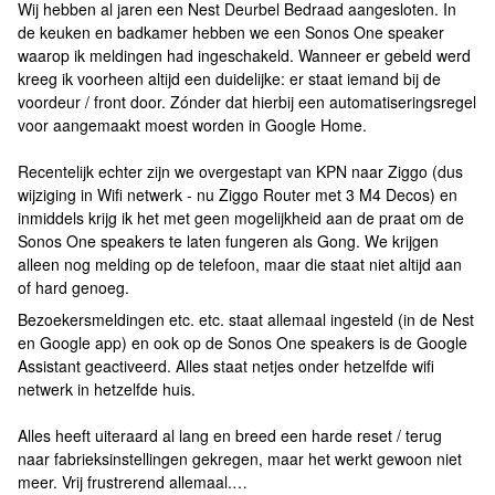
Wij hebben al jaren een Nest Deurbel Bedraad aangesloten. In
de keuken en badkamer hebben we een Sonos One speaker
waarop ik meldingen had ingeschakeld. Wanneer er gebeld werd
kreeg ik voorheen altijd een duidelijke: er staat iemand bij de
voordeur / front door. Zónder dat hierbij een automatiseringsregel
voor aangemaakt moest worden in Google Home.
Recentelijk echter zijn we overgestapt van KPN naar Ziggo (dus
wijziging in Wifi netwerk - nu Ziggo Router met 3 M4 Decos) en
inmiddels krijg ik het met geen mogelijkheid aan de praat om de
Sonos One speakers te laten fungeren als Gong. We krijgen
alleen nog melding op de telefoon, maar die staat niet altijd aan
of hard genoeg.
Bezoekersmeldingen etc. etc. staat allemaal ingesteld (in de Nest
en Google app) en ook op de Sonos One speakers is de Google
Assistant geactiveerd. Alles staat netjes onder hetzelfde wifi
netwerk in hetzelfde huis.
Alles heeft uiteraard al lang en breed een harde reset / terug
naar fabrieksinstellingen gekregen, maar het werkt gewoon niet
meer. Vrij frustrerend allemaal.…