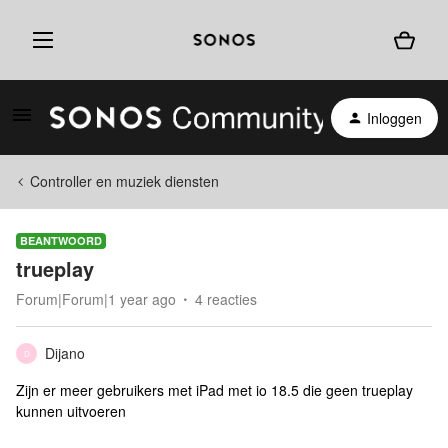
Inloggen
Controller en muziek diensten
BEANTWOORD
trueplay
Forum|Forum|1 year ago
4 reacties
Dijano
D
Zijn er meer gebruikers met iPad met io 18.5 die geen trueplay
kunnen uitvoeren