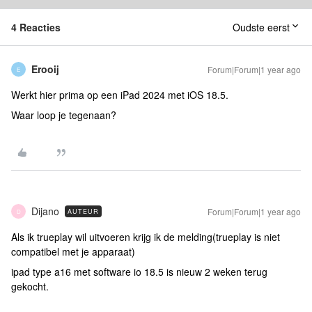
4 Reacties
Oudste eerst
Erooij
Forum|Forum|1 year ago
E
Werkt hier prima op een iPad 2024 met iOS 18.5.
Waar loop je tegenaan?
Dijano
Forum|Forum|1 year ago
AUTEUR
D
Als ik trueplay wil uitvoeren krijg ik de melding(trueplay is niet
compatibel met je apparaat)
ipad type a16 met software io 18.5 is nieuw 2 weken terug
gekocht.