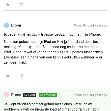
Erooij
Forum|Forum|1 year ago
E
Ik bedenk mij net dat ik trueplay gedaan had met mijn iPhone.
Net even getest met mijn iPad en ik krijg inderdaad dezelfde
melding. Kennelijk moet Sonos eea nog calibreren met deze
iPad. Gebeurt wel vaker dat er een aantal updates tussenzitten.
Eventueel een iPhone van een kennis gebruiken wanneer je er
zelf geen hebt.
Dijano
Forum|Forum|1 year ago
AUTEUR
ANTWOORD
D
Ja klopt vandaag contact gehad met Sonos ivm trueplay
probleem.ik heb de nieuwste ipad a16 met 6gb ram van april