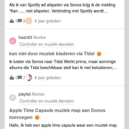
Als ik van Spotify wil afspelen via Sonos krijg ik de melding
"Kan ..... niet afspelen. Verbinding met Spotify wordt
verbroken". Updates uitgevoerd, maar het blijft. Wat kan ik
I
0
2
8 jaar geleden
doen?
haan83
Novice
H
Controller en muziek diensten
kan niet door muziek bladeren via Tidal
ik luister via Sonos naar Tidal Werkt prima, maar sommige
albums die Tidal beschikbaar stelt kan ik niet beluisteren;
'kan niet door muziek bladeren' is de melding dan. Zijn deze
0
7
8 jaar geleden
albums auteursrechtelijk beschermd ? ligt het aan Sonos
en/of aan Tidal ?
playlist
Novice
P
Controller en muziek diensten
Apple Time Capsule muziek map aan Sonos
toevoegen
Hallo, Ik heb een apple time capsule waar een muziek map