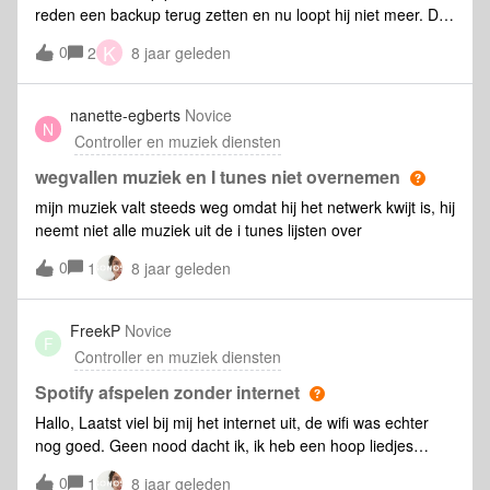
reden een backup terug zetten en nu loopt hij niet meer. Dus
probeerde ik een nieuwe share te maken: Na alle stappen
K
0
2
8 jaar geleden
doorlopen te hebben krijg ik deze melding: Waarom kan de
door Sonos zelf gevonden map niet toegevoegd worden?
Voor dat de backup terug gezet werd was er geen probleem.
nanette-egberts
Novice
N
Hoe zit dat? :?
Controller en muziek diensten
wegvallen muziek en I tunes niet overnemen
mijn muziek valt steeds weg omdat hij het netwerk kwijt is, hij
neemt niet alle muziek uit de i tunes lijsten over
0
1
8 jaar geleden
FreekP
Novice
F
Controller en muziek diensten
Spotify afspelen zonder internet
Hallo, Laatst viel bij mij het internet uit, de wifi was echter
nog goed. Geen nood dacht ik, ik heb een hoop liedjes
gedownload in spotify. Het lukte mij echter niet om deze
0
1
8 jaar geleden