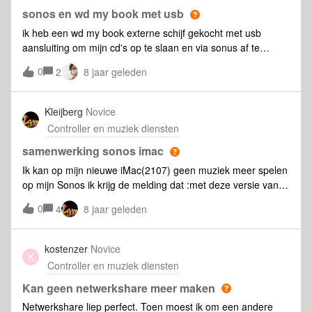
sonos en wd my book met usb
ik heb een wd my book externe schijf gekocht met usb
aansluiting om mijn cd's op te slaan en via sonus af te
spelen. Maar hoe koppel ik de usb poort aan sonus. Ik wil
0
2
8 jaar geleden
hem niet aan de pc gekoppeld laten zitten. Sonos zit
gekoppeld aan een drytek accespoint waarop ook de pc
gebruik van maakt. Maar de wd harde schijf heeft geen
Kleijberg
Novice
aansluiting voor drytek, dus hoe koppel ik dit apparaat?
Controller en muziek diensten
samenwerking sonos imac
Ik kan op mijn nieuwe iMac(2107) geen muziek meer spelen
op mijn Sonos ik krijg de melding dat :met deze versie van
OS x kan Sonos alleen mappen op externe schijven delen
0
4
8 jaar geleden
als die geformatteerd zijn met het bestand systeem HFS+
OP mijn oude iMac draaide alles als een tierelier.Met geen
mogelijkheid dat het mij lukt.
kostenzer
Novice
K
Controller en muziek diensten
Kan geen netwerkshare meer maken
Netwerkshare liep perfect. Toen moest ik om een andere