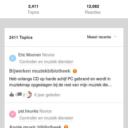
2,411
12,082
Topics
Reacties
Meest recente
2411 Topics
Eric Moonen
Novice
E
Controller en muziek diensten
Bijwerken muziekbiblotheek
Heb onlangs CD op harde schijf PC gebrand en wordt in
muziekmap opgeslagen bij de rest van mijn muziek die
verbonden is met de SONOS controller. Na bijwerken van de
0
2
8 jaar geleden
muziekbibliotheek op de controller wordt deze CD echter
niet in de muziekbibliotheek weergegeven. Wat kan de
reden zijn en hoe kan dit verholpen worden?
pat.heunks
Novice
P
Controller en muziek diensten
Apple music bibliotheek