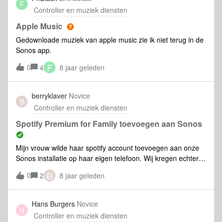
mening hierover. Fijne dagen gewenst, Dance
F
perfect gelukt. Ik kan muziek afspelen en vlot switchen van
Controller en muziek diensten
radio naar afspeellijsten en omgekeerd, zowel via de
macbook als de iphone. Maar als ik mijn scherm van mijn
Apple Music
macbook sluit, valt mijn muziek van de afspeellijst na enkele
Gedownloade muziek van apple music zie ik niet terug in de
minuten weg en kan ik niet meer verder luisteren. Ik krijg de
Sonos app.
melding dat er geen verbinding kan gemaakt worden met de
F
0
map. Enkel radio werkt nog. Is dit normaal? Want zie ik mijn
4
8 jaar geleden
muziek staan in de app, op mijn iphone. Dus moet ik toch
die muziek kunnen afspelen? Of moet ik altijd mijn macbook
berryklaver
Novice
open/aanzetten om naar mijn muziek te kunnen luisteren?
B
Controller en muziek diensten
Dit zou wel jammer zijn. Alvast bedankt!
Spotify Premium for Family toevoegen aan Sonos
Mijn vrouw wilde haar spotify account toevoegen aan onze
Sonos installatie op haar eigen telefoon. Wij kregen echter
de melding dat dat niet mogelijk was. Weet iemand of dat
B
0
2
8 jaar geleden
wel kan en hoe dat dan moet.
Hans Burgers
Novice
H
Controller en muziek diensten