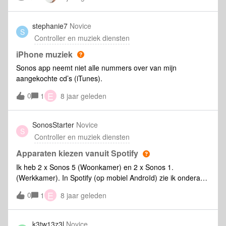
content af te spelen. Dus ik dacht, ik sluit mijn telefoon
gewoon even aan op de AUX in van de play5 dan kan ik vast
wel mijn liedjes afspelen. Niet dus. Zie ik iets over het hoofd
stephanie7
Novice
S
of ben ik nou helemaal muziekloos zodra het internet ermee
Controller en muziek diensten
stopt? Is er een mogelijkheid om de gedownloade content in
spotify af te spelen of moet ik op een of andere manier die
iPhone muziek
content eerst via de sonos app offline beschikbaar maken??
Sonos app neemt niet alle nummers over van mijn
Alvast bedankt, Groet Freek
aangekochte cd’s (iTunes).
E
0
1
8 jaar geleden
SonosStarter
Novice
S
Controller en muziek diensten
Apparaten kiezen vanuit Spotify
Ik heb 2 x Sonos 5 (Woonkamer) en 2 x Sonos 1.
(Werkkamer). In Spotify (op mobiel Androïd) zie ik onderaan
in scherm in het groen staan 'Woonkamer'. Wanneer ik daar
E
0
1
8 jaar geleden
op tik zie ik "verbinden met een apparaat" en ziek ik 3
opties. Deze telefoon. (wit) Aan het luisteren op Woonkamer
(groen) Werkkamer (Spotify Connect) wit. Ik verwacht dat ik
k3tw13z3l
Novice