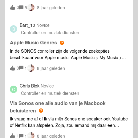
niet bij elke topic moet aanpassen. Ik heb bij instellingen
0
5
8 jaar geleden
gezocht maar niet gevonden.
Bart_10
Novice
B
Controller en muziek diensten
Apple Music Genres
In de SONOS conroller zijn de volgende zoekopties
beschikbaar voor Apple music: Apple Music > My Music >
Artists > Albums > Songs Apple Music > My Music > Albums
0
1
8 jaar geleden
> Songs Apple Music > My Music > Songs Apple Music > My
Music > Playlists > Songs Apple Music > My Music >
Compilations > Albums > Songs Apple Music > My Music >
Chris Blok
Novice
C
Recently Added > Albums > Songs Maar de optie die ik echt
Controller en muziek diensten
nodig heb is te zoeken via Genres !!!! Apple Music > My
Music > Genres > Artists > Albums > Songs Kunnen jullie
Via Sonos one alle audio van je Macbook
deze optie toevoegen? Please?
beluisteren
Ik vraag me af of ik via mijn Sonos one speaker ook Youtube
of Netflix kan afspelen. Zoja, zou iemand mij daar een
handje bij willen helpen?
1
1
8 jaar geleden