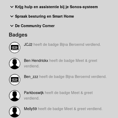
Krijg hulp en assistentie bij je Sonos-systeem
Spraak besturing en Smart Home
De Community Corner
Badges
JCJ2
heeft de badge Bijna Beroemd verdiend.
Ben Hendrickx
heeft de badge Meet & greet
verdiend.
Ben_zzz
heeft de badge Bijna Beroemd verdiend.
Parkboswijk
heeft de badge Meet & greet
verdiend.
Melly59
heeft de badge Meet & greet verdiend.