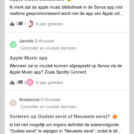
Ik merk dat de apple music bibliotheek in de Sonos app níet
realtime gesynchroniseerd word met de app van Apple zelf.
Is dit misschien in te stellen of weet iemand hoe dit kan ?
0
1
8 jaar geleden
Jannick
Enthusiast
J
Controller en muziek diensten
Apple Music app
Wanneer zal er muziek kunnen afgespeeld op Sonos via de
Apple Music app? Zoals Spotify Connect.
P
3
3
8 jaar geleden
Ilovesonos
Enthusiast
I
Controller en muziek diensten
Sorteren op Oudste eerst of Nieuwste eerst?
Is het niet mogelijk om ergens definitief de soteervolgorde
"Oudste eerst" te wijzigen in "Nieuwste eerst", zodat ik dit