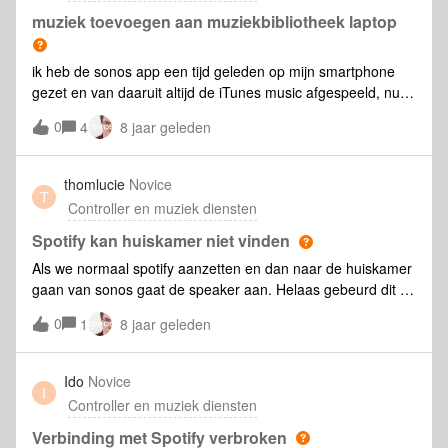
muziek toevoegen aan muziekbibliotheek laptop
ik heb de sonos app een tijd geleden op mijn smartphone
gezet en van daaruit altijd de iTunes music afgespeeld, nu
probeerde ik op mijn laptop hetzelfde te doen, sonos
0
4
8 jaar geleden
beheren instellingen muziekbibliotheek mappen toevoegen
music map ging niet dan geprobeerd door te bladeren naar
waar de muziek staat op de pc maar krijg steeds de melding
thomlucie
Novice
T
sonos kan de muziekmap niet toevoegen reden : kan de
Controller en muziek diensten
gedeelde map "\\desktop- ..........\music niet toevoegen aan
Spotify kan huiskamer niet vinden
de muziekbibliotheek (1002) wat kan ik doen
Als we normaal spotify aanzetten en dan naar de huiskamer
gaan van sonos gaat de speaker aan. Helaas gebeurd dit nu
niet en knippert het blauwe lampje op onze speaker. Wat
0
1
8 jaar geleden
nu?
Ido
Novice
I
Controller en muziek diensten
Verbinding met Spotify verbroken