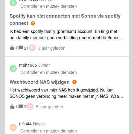
K
dan door het tikken op "werkkamer" het geluid kan
Controller en muziek diensten
overschakelen van Woonkamer naar werkkamer. Maar het
overschakelen lukt niet. Ik kan wel overschakelen naar
Spotify kan niet connecten met Sonos via spotify
'Deze telefoon'. Wie weet het ?
connect
Ik heb een spotify family (premium) account. En krijg met
een family member geen verbinding (meer) met de Sonos
speakers via de spotify app. Ik zie de speakers wel (soms
E
0
21
8 jaar geleden
moet ik zeggen) en in de sonos app zie ik de family
accounts bij de spotify services en kan ik ook switchen. Maar
in de spotify app zie ik enkel de speakers bij 'devices
meh1965
Junior
M
available' maar wil deze niet connecten. Dit heeft wel
Controller en muziek diensten
gewerkt tot ongeveer vorige week, maar ik weet niet precies
of de sonos update of een spotify update de boosdoener is.
Wachtwoord NAS wijzigen
Het heeft ook even(!) gewerkt na een herinstallatie van de
Het wachtwoord van mijn NAS heb ik gewijzigd. Nu kan
spotify app en nu doet het het weer niet... Het gekke is dat
SONOS geen verbinding meer maken met mijn NAS. Waar
het 'family owner' account wel instaat is om bij de speakers
kan ik in de SONOS settings dit wachtwoord aanpassen?
E
0
te kunnen via spotify. Iemand een idee?
3
8 jaar geleden
milo44
Novice
M
Controller en muziek diensten