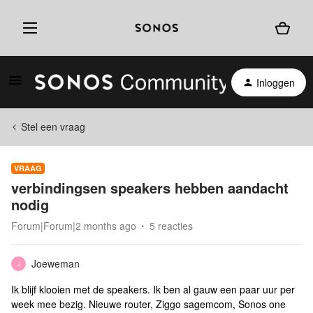
Inloggen
Stel een vraag
VRAAG
verbindingsen speakers hebben aandacht
nodig
Forum|Forum|2 months ago
5 reacties
Joeweman
J
Ik blijf klooien met de speakers. Ik ben al gauw een paar uur per
week mee bezig. Nieuwe router, Ziggo sagemcom, Sonos one