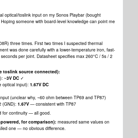
al optical/toslink input on my Sonos Playbar (bought
ck. Hoping someone with board-level knowledge can point me
8R) three times. First two times I suspected thermal
ent was done carefully with a lower-temperature iron, fast-
 seconds per joint. Datasheet specifies max 260°C / 5s / 2
 toslink source connected):
): ~
3V DC
✓
 optical input):
1.67V DC
input (unclear why, ~60 ohm between TP69 and TP87)
n 2 (GND):
1.67V
— consistent with TP87
d for continuity — all good.
npowered, for comparison):
measured same values on
lled one — no obvious difference.