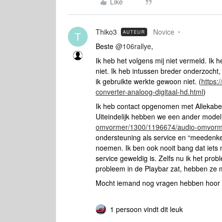
Like
Thiko3
Novice
AUTEUR
T
Beste ​
@106rallye
,
Ik heb het volgens mij niet vermeld. Ik 
niet. Ik heb intussen breder onderzocht
ik gebruikte werkte gewoon niet. (
https:
converter-analoog-digitaal-hd.html
)
Ik heb contact opgenomen met Allekabel
Uiteindelijk hebben we een ander model
omvormer/1300/1196674/audio-omvorm
ondersteuning als service en “meedenke
noemen. Ik ben ook nooit bang dat iets ni
service geweldig is. Zelfs nu ik het pr
probleem in de Playbar zat, hebben ze
Mocht iemand nog vragen hebben hoor i
1 persoon vindt dit leuk