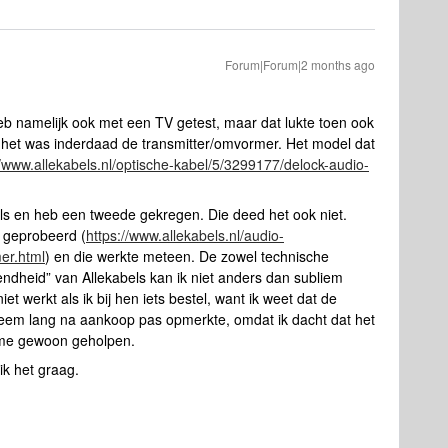
Forum|Forum|2 months ago
heb namelijk ook met een TV getest, maar dat lukte toen ook
, het was inderdaad de transmitter/omvormer. Het model dat
//www.allekabels.nl/optische-kabel/5/3299177/delock-audio-
s en heb een tweede gekregen. Die deed het ook niet.
 geprobeerd (
https://www.allekabels.nl/audio-
er.html
) en die werkte meteen. De zowel technische
ndheid” van Allekabels kan ik niet anders dan subliem
et werkt als ik bij hen iets bestel, want ik weet dat de
obleem lang na aankoop pas opmerkte, omdat ik dacht dat het
 me gewoon geholpen.
k het graag.