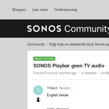
Shoppen
Leer meer
Ondersteuning
Community
Krijg hulp en assistentie bij je Sonos-
BEANTWOORD
SONOS Playbar geen TV audio
Forum|Forum|2 months ago
4 reacties
64 B
Thiko3
Novice
T
English below.