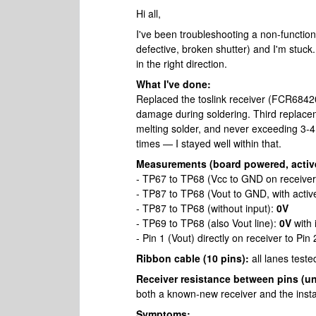
Hi all,
I've been troubleshooting a non-function
defective, broken shutter) and I'm stu
in the right direction.
What I've done:
Replaced the toslink receiver (FCR68420
damage during soldering. Third replacem
melting solder, and never exceeding 3-4
times — I stayed well within that.
Measurements (board powered, active
- TP67 to TP68 (Vcc to GND on receiver
- TP87 to TP68 (Vout to GND, with active
- TP87 to TP68 (without input):
0V
- TP69 to TP68 (also Vout line):
0V
with 
- Pin 1 (Vout) directly on receiver to Pi
Ribbon cable (10 pins):
all lanes teste
Receiver resistance between pins (u
both a known-new receiver and the insta
Symptoms: