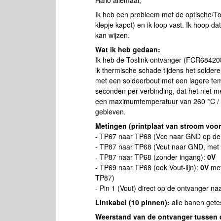
Hallo allemaal,
Ik heb een probleem met de optische/To
klepje kapot) en ik loop vast. Ik hoop da
kan wijzen.
Wat ik heb gedaan:
Ik heb de Toslink-ontvanger (FCR68420
ik thermische schade tijdens het solder
met een soldeerbout met een lagere tem
seconden per verbinding, dat het niet me
een maximumtemperatuur van 260 °C / 5
gebleven.
Metingen (printplaat van stroom voor
- TP67 naar TP68 (Vcc naar GND op de 
- TP87 naar TP68 (Vout naar GND, met 
- TP87 naar TP68 (zonder ingang):
0V
- TP69 naar TP68 (ook Vout-lijn):
0V
met
TP87)
- Pin 1 (Vout) direct op de ontvanger n
Lintkabel (10 pinnen):
alle banen getes
Weerstand van de ontvanger tussen de