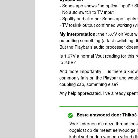
- Sonos app shows "no optical input" / 
- No auto-switch to TV input
- Spotify and all other Sonos app inputs 
- TV toslink output confirmed working (vi
My interpretation:
the 1.67V on Vout wit
outputting something (a fast-switching d
But the Playbar's audio processor doesn't
Is 1.67V a normal Vout reading for this r
to 2.5V?
And more importantly — is there a know
commonly fails on the Playbar and woul
coupling cap, something else?
Any help appreciated. I've already spent 
Beste antwoord door
Thiko3
Voor iedereen die deze thread leest
opgelost op de meest eenvoudige 
kabel verbonden van een vriend di