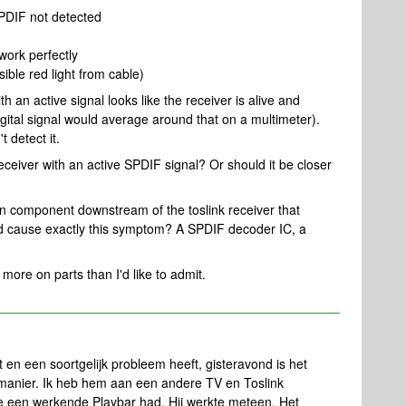
SPDIF not detected
work perfectly
sible red light from cable)
h an active signal looks like the receiver is alive and
igital signal would average around that on a multimeter).
 detect it.
eceiver with an active SPDIF signal? Or should it be closer
n component downstream of the toslink receiver that
d cause exactly this symptom? A SPDIF decoder IC, a
more on parts than I'd like to admit.
 en een soortgelijk probleem heeft, gisteravond is het
manier. Ik heb hem aan een andere TV en Toslink
e een werkende Playbar had. Hij werkte meteen. Het