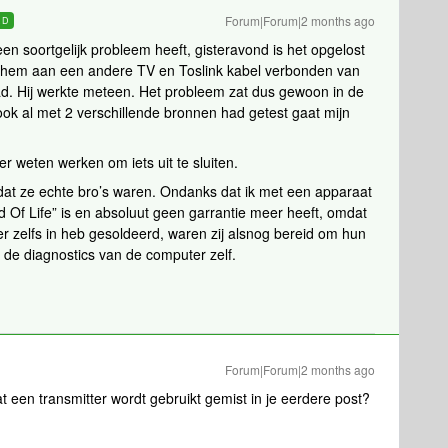
Forum|Forum|2 months ago
RD
en soortgelijk probleem heeft, gisteravond is het opgelost
 hem aan een andere TV en Toslink kabel verbonden van
d. Hij werkte meteen. Het probleem zat dus gewoon in de
 ook al met 2 verschillende bronnen had getest gaat mijn
ker weten werken om iets uit te sluiten.
at ze echte bro’s waren. Ondanks dat ik met een apparaat
d Of Life” is en absoluut geen garrantie meer heeft, omdat
n er zelfs in heb gesoldeerd, waren zij alsnog bereid om hun
n de diagnostics van de computer zelf.
Forum|Forum|2 months ago
dat een transmitter wordt gebruikt gemist in je eerdere post?