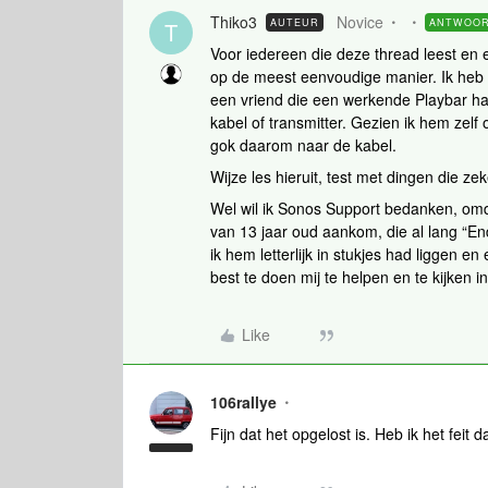
Thiko3
Novice
AUTEUR
ANTWOO
T
Voor iedereen die deze thread leest en e
op de meest eenvoudige manier. Ik heb
een vriend die een werkende Playbar ha
kabel of transmitter. Gezien ik hem zelf
gok daarom naar de kabel.
Wijze les hieruit, test met dingen die ze
Wel wil ik Sonos Support bedanken, omd
van 13 jaar oud aankom, die al lang “En
ik hem letterlijk in stukjes had liggen e
best te doen mij te helpen en te kijken i
Like
106rallye
Fijn dat het opgelost is. Heb ik het feit 