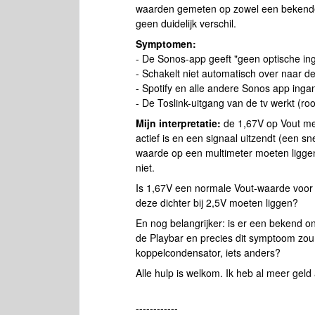
waarden gemeten op zowel een bekende
geen duidelijk verschil.
Symptomen:
- De Sonos-app geeft "geen optische in
- Schakelt niet automatisch over naar d
- Spotify en alle andere Sonos app ing
- De Toslink-uitgang van de tv werkt (ro
Mijn interpretatie:
de 1,67V op Vout met 
actief is en een signaal uitzendt (een s
waarde op een multimeter moeten liggen
niet.
Is 1,67V een normale Vout-waarde voor
deze dichter bij 2,5V moeten liggen?
En nog belangrijker: is er een bekend o
de Playbar en precies dit symptoom zo
koppelcondensator, iets anders?
Alle hulp is welkom. Ik heb al meer gel
------------