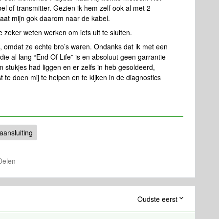
l of transmitter. Gezien ik hem zelf ook al met 2
gaat mijn gok daarom naar de kabel.
ie zeker weten werken om iets uit te sluiten.
, omdat ze echte bro’s waren. Ondanks dat ik met een
ie al lang “End Of Life” is en absoluut geen garrantie
in stukjes had liggen en er zelfs in heb gesoldeerd,
 te doen mij te helpen en te kijken in de diagnostics
aansluiting
Delen
Oudste eerst