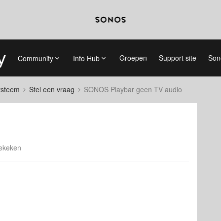
Groepen
Support site
Son
Community
Info Hub
systeem
Stel een vraag
SONOS Playbar geen TV audio
ekeken