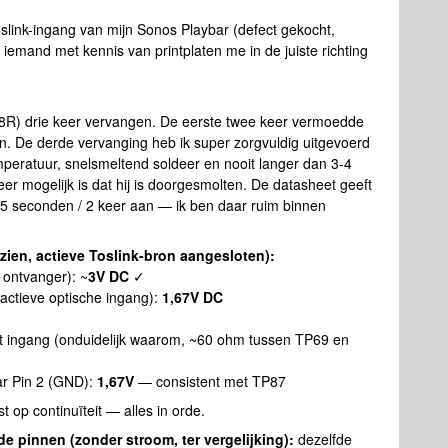
slink-ingang van mijn Sonos Playbar (defect gekocht,
t iemand met kennis van printplaten me in de juiste richting
8R) drie keer vervangen. De eerste twee keer vermoedde
en. De derde vervanging heb ik super zorgvuldig uitgevoerd
peratuur, snelsmeltend soldeer en nooit langer dan 3-4
er mogelijk is dat hij is doorgesmolten. De datasheet geeft
 seconden / 2 keer aan — ik ben daar ruim binnen
zien, actieve Toslink-bron aangesloten):
ontvanger): ~
3V DC
✓
actieve optische ingang):
1,67V DC
 ingang (onduidelijk waarom, ~60 ohm tussen TP69 en
aar Pin 2 (GND):
1,67V
— consistent met TP87
t op continuïteit — alles in orde.
 pinnen (zonder stroom, ter vergelijking):
dezelfde