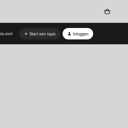
os.com
Start een topic
Inloggen