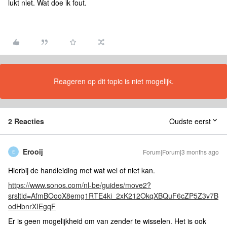
lukt niet. Wat doe ik fout.
Reageren op dit topic is niet mogelijk.
2 Reacties
Oudste eerst
Erooij
Forum|Forum|3 months ago
E
Hierbij de handleiding met wat wel of niet kan.
https://www.sonos.com/nl-be/guides/move2?
srsltid=AfmBOooX8emg1RTE4ki_2xK212OkqXBQuF6cZP5Z3v7B
odHbnrXIEgqF
Er is geen mogelijkheid om van zender te wisselen. Het is ook