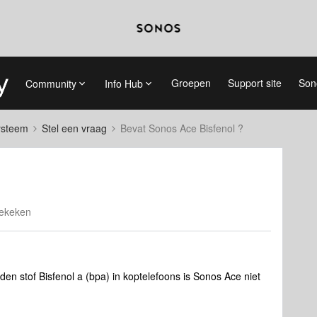
Groepen
Support site
Son
Community
Info Hub
systeem
Stel een vraag
Bevat Sonos Ace Bisfenol ?
ekeken
n stof Bisfenol a (bpa) in koptelefoons is Sonos Ace niet