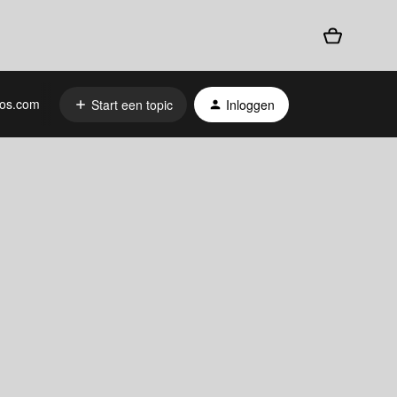
os.com
Start een topic
Inloggen