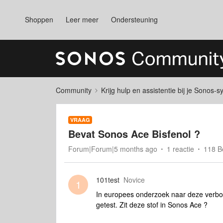
Shoppen
Leer meer
Ondersteuning
Community
Krijg hulp en assistentie bij je Sonos-
VRAAG
Bevat Sonos Ace Bisfenol ?
Forum|Forum|5 months ago
1 reactie
118 B
101test
Novice
1
In europees onderzoek naar deze verbode
getest. Zit deze stof in Sonos Ace ?