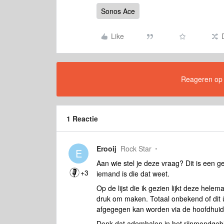
Sonos Ace
Like
Reageren op di
1 Reactie
Erooij
Rock Star
E
Aan wie stel je deze vraag? Dit is een ge
+3
iemand is die dat weet.
Op de lijst die ik gezien lijkt deze hele
druk om maken. Totaal onbekend of dit üb
afgegegen kan worden via de hoofdhuid
Denk dat ademhalen in het rijnmondgebi