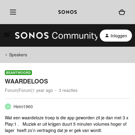
Inloggen
Speakers
BEANTWOORD
WAARDELOOS
Forum|Forum|1 year ago
3 reacties
Heini1960
H
Wat een waardeloze troep is die app geworden zit je dan met 3 x
Play:1 . Muziek er uit krijgen duurt 5 minuten volumes hoger of
lager heeft zo’n vertraging dat je er gek van wordt.