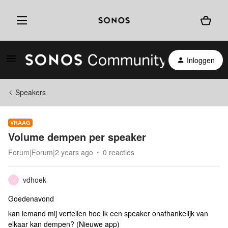
Inloggen
Speakers
VRAAG
Volume dempen per speaker
Forum|Forum|2 years ago
0 reacties
vdhoek
V
Goedenavond
kan iemand mij vertellen hoe ik een speaker onafhankelijk van
elkaar kan dempen? (Nieuwe app)