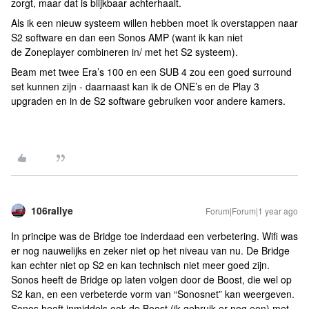
zorgt, maar dat is blijkbaar achterhaalt.
Als ik een nieuw systeem willen hebben moet ik overstappen naar
S2 software en dan een Sonos AMP (want ik kan niet
de Zoneplayer combineren in/ met het S2 systeem).
Beam met twee Era’s 100 en een SUB 4 zou een goed surround
set kunnen zijn - daarnaast kan ik de ONE’s en de Play 3
upgraden en in de S2 software gebruiken voor andere kamers.
106rallye
Forum|Forum|1 year ago
In principe was de Bridge toe inderdaad een verbetering. Wifi was
er nog nauwelijks en zeker niet op het niveau van nu. De Bridge
kan echter niet op S2 en kan technisch niet meer goed zijn.
Sonos heeft de Bridge op laten volgen door de Boost, die wel op
S2 kan, en een verbeterde vorm van “Sonosnet” kan weergeven.
Sonos heeft inmiddels ook de Boost (ik gebruik er nog een) met