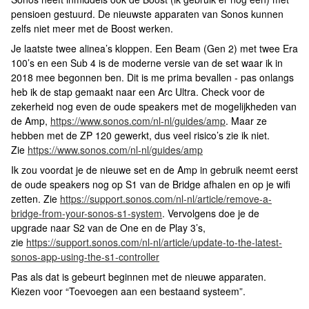
pensioen gestuurd. De nieuwste apparaten van Sonos kunnen
zelfs niet meer met de Boost werken.
Je laatste twee alinea’s kloppen. Een Beam (Gen 2) met twee Era
100’s en een Sub 4 is de moderne versie van de set waar ik in
2018 mee begonnen ben. Dit is me prima bevallen - pas onlangs
heb ik de stap gemaakt naar een Arc Ultra. Check voor de
zekerheid nog even de oude speakers met de mogelijkheden van
de Amp,
https://www.sonos.com/nl-nl/guides/amp
. Maar ze
hebben met de ZP 120 gewerkt, dus veel risico’s zie ik niet.
Zie
https://www.sonos.com/nl-nl/guides/amp
Ik zou voordat je de nieuwe set en de Amp in gebruik neemt eerst
de oude speakers nog op S1 van de Bridge afhalen en op je wifi
zetten. Zie
https://support.sonos.com/nl-nl/article/remove-a-
bridge-from-your-sonos-s1-system
. Vervolgens doe je de
upgrade naar S2 van de One en de Play 3’s,
zie
https://support.sonos.com/nl-nl/article/update-to-the-latest-
sonos-app-using-the-s1-controller
Pas als dat is gebeurt beginnen met de nieuwe apparaten.
Kiezen voor “Toevoegen aan een bestaand systeem”.