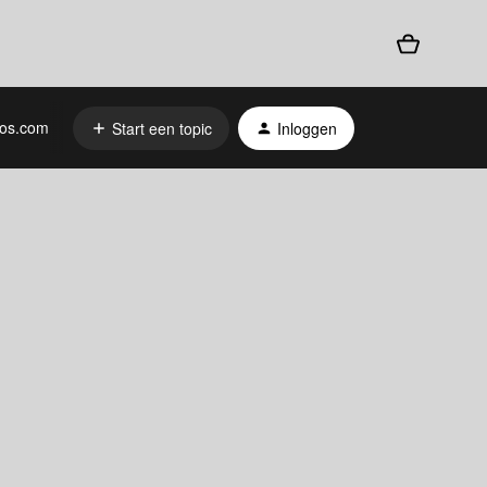
os.com
Start een topic
Inloggen