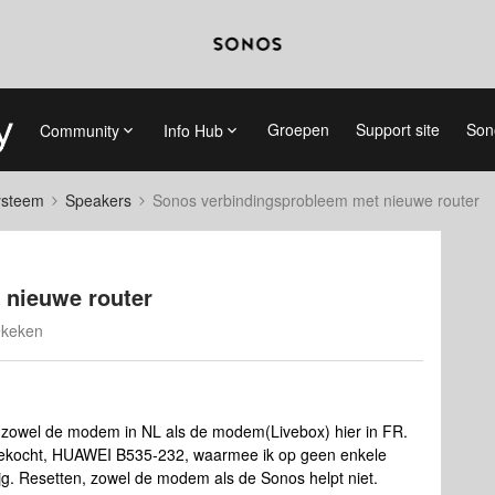
Groepen
Support site
Son
Community
Info Hub
systeem
Speakers
Sonos verbindingsprobleem met nieuwe router
 nieuwe router
ekeken
t zowel de modem in NL als de modem(Livebox) hier in FR.
gekocht, HUAWEI B535-232, waarmee ik op geen enkele
. Resetten, zowel de modem als de Sonos helpt niet.