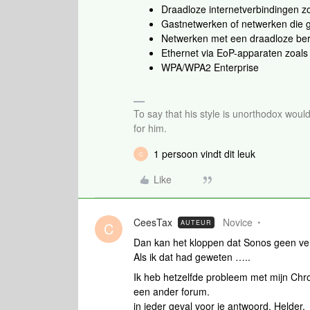
Draadloze internetverbindingen zo
Gastnetwerken of netwerken die 
Netwerken met een draadloze ber
Ethernet via EoP-apparaten zoals
WPA/WPA2 Enterprise
To say that his style is unorthodox woul
for him.
1 persoon vindt dit leuk
C
Like
CeesTax
Novice
AUTEUR
C
Dan kan het kloppen dat Sonos geen ve
Als ik dat had geweten …..
Ik heb hetzelfde probleem met mijn Chrom
een ander forum.
in ieder geval voor je antwoord. Helder