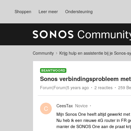
Shoppen
Leer meer
Ondersteuning
Community
Krijg hulp en assistentie bij je Sonos-
BEANTWOORD
Sonos verbindingsprobleem met
Forum|Forum|5 years ago
2 reacties
259 B
CeesTax
Novice
C
Mijn Sonos One heeft altijd gewerkt me
Nu heb ik een nieuwe 4G router in FR 
manier de SONOS One aan de praat krijg