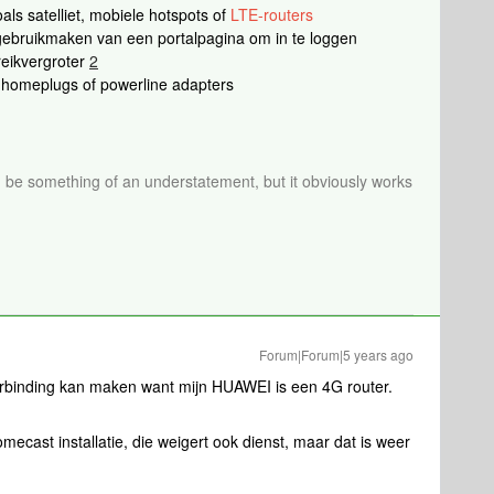
als satelliet, mobiele hotspots of
LTE-routers
gebruikmaken van een portalpagina om in te loggen
eikvergroter
2
 homeplugs of powerline adapters
d be something of an understatement, but it obviously works
Forum|Forum|5 years ago
rbinding kan maken want mijn HUAWEI is een 4G router.
ecast installatie, die weigert ook dienst, maar dat is weer
.