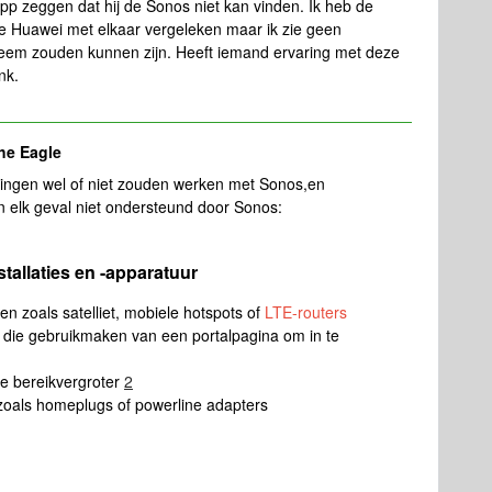
 app zeggen dat hij de Sonos niet kan vinden. Ik heb de
de Huawei met elkaar vergeleken maar ik zie geen
bleem zouden kunnen zijn. Heeft iemand ervaring met deze
nk.
he Eagle
 dingen wel of niet zouden werken met Sonos,en
 elk geval niet ondersteund door Sonos:
tallaties en -apparatuur
en zoals satelliet, mobiele hotspots of
LTE-routers
die gebruikmaken van een portalpagina om in te
e bereikvergroter
2
zoals homeplugs of powerline adapters