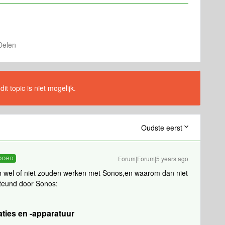
Delen
t topic is niet mogelijk.
Oudste eerst
Forum|Forum|5 years ago
OORD
gen wel of niet zouden werken met Sonos,en waarom dan niet
steund door Sonos:
aties en -apparatuur