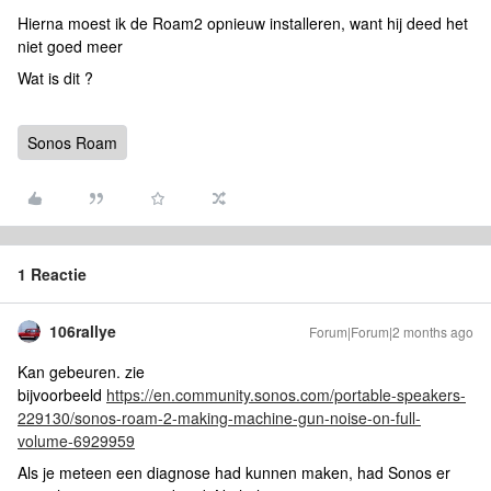
Hierna moest ik de Roam2 opnieuw installeren, want hij deed het
niet goed meer
Wat is dit ?
Sonos Roam
1 Reactie
106rallye
Forum|Forum|2 months ago
Kan gebeuren. zie
bijvoorbeeld
https://en.community.sonos.com/portable-speakers-
229130/sonos-roam-2-making-machine-gun-noise-on-full-
volume-6929959
Als je meteen een diagnose had kunnen maken, had Sonos er