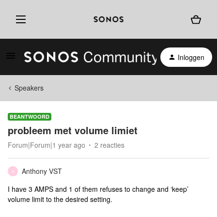
Inloggen
Speakers
BEANTWOORD
probleem met volume limiet
Forum|Forum|1 year ago
2 reacties
Anthony VST
A
I have 3 AMPS and 1 of them refuses to change and ‘keep’
volume limit to the desired setting.