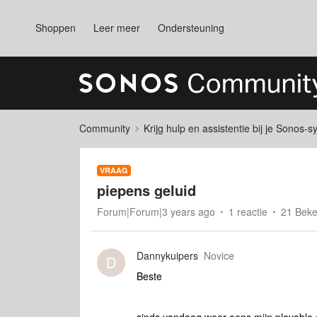
Shoppen
Leer meer
Ondersteuning
Community
Krijg hulp en assistentie bij je Sonos-
VRAAG
piepens geluid
Forum|Forum|3 years ago
1 reactie
21 Bek
Dannykuipers
Novice
D
Beste