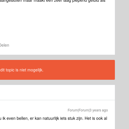
aangesloten maar maakt een zeer laag piepend geluid als
Delen
t topic is niet mogelijk.
Forum|Forum|3 years ago
 even bellen, er kan natuurlijk iets stuk zijn. Het is ook al