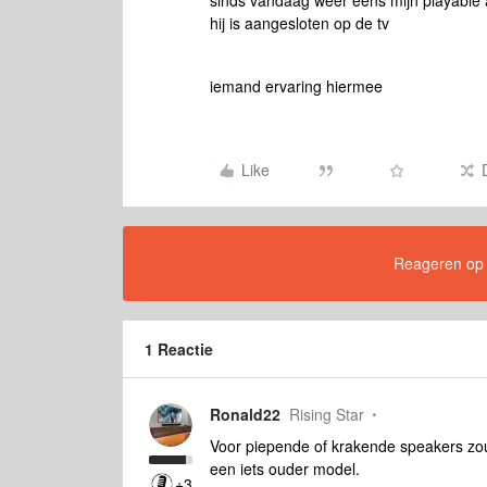
sinds vandaag weer eens mijn playable 
hij is aangesloten op de tv
iemand ervaring hiermee
Like
Reageren op di
1 Reactie
Ronald22
Rising Star
Voor piepende of krakende speakers zou ik
een iets ouder model.
+3