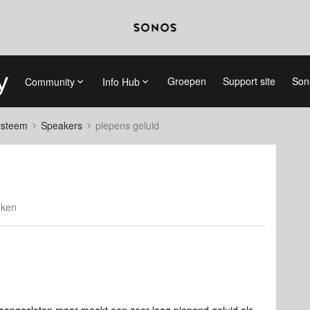
Groepen
Support site
Son
Community
Info Hub
systeem
Speakers
piepens geluid
eken