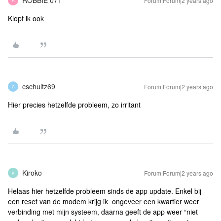
ROBBIE 071
Forum|Forum|2 years ago
R
Klopt ik ook
cschultz69
Forum|Forum|2 years ago
C
Hier precies hetzelfde probleem, zo irritant
Kiroko
Forum|Forum|2 years ago
K
Helaas hier hetzelfde probleem sinds de app update. Enkel bij
een reset van de modem krijg ik ongeveer een kwartier weer
verbinding met mijn systeem, daarna geeft de app weer “niet