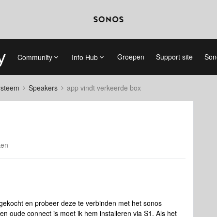
Groepen
Support site
Son
Community
Info Hub
systeem
Speakers
app vindt verkeerde box
ken
gekocht en probeer deze te verbinden met het sonos
en oude connect is moet ik hem installeren via S1. Als het