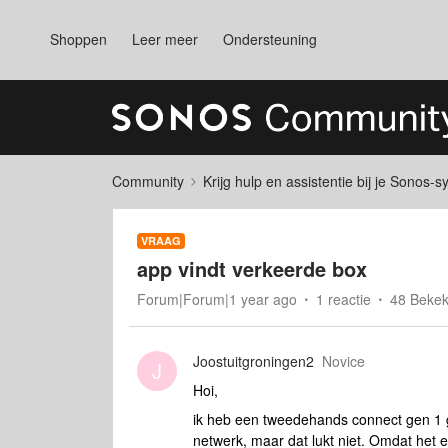
Shoppen
Leer meer
Ondersteuning
Community
Krijg hulp en assistentie bij je Sonos-
VRAAG
app vindt verkeerde box
Forum|Forum|1 year ago
1 reactie
48 Beke
Joostuitgroningen2
Novice
J
Hoi,
ik heb een tweedehands connect gen 1 
netwerk, maar dat lukt niet. Omdat het e