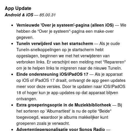
App Update
Android & iOS
— 85.00.31
Vernieuwde 'Over je systeem'-pagina (alleen iOS)
— We
hebben de "Over je systeem"-pagina een make-over
gegeven.
TuneIn verwijderd van het startscherm
— Als je oude
TuneIn-snelkoppelingen op je startscherm hebt
opgeslagen, beginnen we met het verwijderen van
verbroken links. Er verschijnt een melding met "Repareren"
om je te helpen links te migreren naar de nieuwe TuneIn.
Einde ondersteuning iOS/iPadOS 17
— Als je apparaat
op iOS of iPadOS 17 draait, ontvangt de app geen updates
meer voor deze versies. Door te updaten naar iOS/iPadOS
18 of hoger kun je app-updates op dat apparaat blijven
ontvangen.
Extra groeperingsoptie in de Muziekbibliotheek
— Bij
het sorteren op 'Albumartiest' is nu de optie "Beide"
toegevoegd, waardoor je albums makkelijker kunt
groeperen zoals je verwacht.
Advertentiepersonalisatie voor Sonos Radio
—