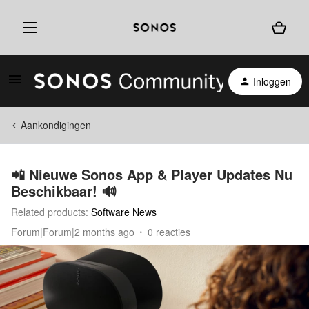
Inloggen
Aankondigingen
📲 Nieuwe Sonos App & Player Updates Nu
Beschikbaar! 🔊
Related products
:
Software News
Forum|Forum|2 months ago
0 reacties