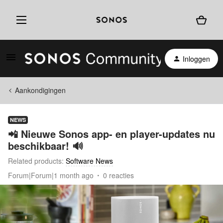
Inloggen
Aankondigingen
NEWS
📲 Nieuwe Sonos app- en player-updates nu
beschikbaar! 🔊
Related products
:
Software News
Forum|Forum|1 month ago
0 reacties