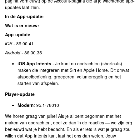
pagina vernieuwt) op de Account-pagina die al je wachtende app-
updates laat zien.
In de App-update:
Wat is er nieuw:
App-update
iOS
- 86.00.41
Android
- 86.00.35
iOS App Intents
- Je kunt nu opdrachten (shortcuts)
maken die integreren met Siri en Apple Home. Dit omvat
afspeelbediening, groeperen, volumeregeling en het
starten van afspelen.
Player-update
Modern
: 95.1-78010
We horen graag van jullie! Als je al bent begonnen met het
maken van opdrachten, deel ze dan in de reacties — we zijn erg
benieuwd wat je hebt bedacht. En als er iets is wat je graag zou
willen dat App Intents kan, laat het ons dan weten. Jouw