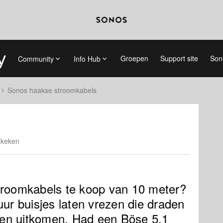
Groepen
Support site
Son
Community
Info Hub
Sonos haakse stroomkabels
ekeken
troomkabels te koop van 10 meter?
uur buisjes laten vrezen die draden
aten uitkomen. Had een Böse 5.1