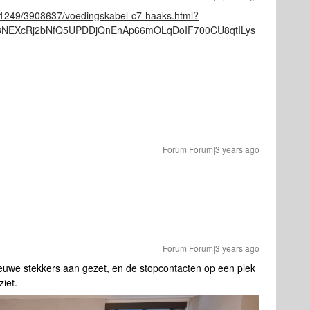
l/1249/3908637/voedingskabel-c7-haaks.html?
p8NEXcRj2bNfQ5UPDDjQnEnAp66mOLqDoIF700CU8qtILys
Forum|Forum|3 years ago
Forum|Forum|3 years ago
ieuwe stekkers aan gezet, en de stopcontacten op een plek
iet.