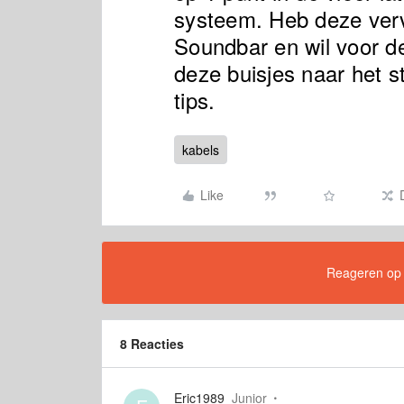
systeem. Heb deze ver
Soundbar en wil voor d
deze buisjes naar het s
tips.
kabels
Like
Reageren op di
8 Reacties
Eric1989
Junior