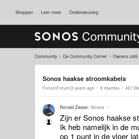
Shoppen
Leer meer
Ondersteuning
Community
De Community Corner
Owners café
Sonos haakse stroomkabels
Forum|Forum|3 years ago
8 reacties
467 B
Ronald Zwaan
Novice
Zijn er Sonos haakse s
Ik heb namelijk in de m
op 1 punt in de vloer l