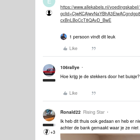
E
https://www.allekabels.nl/voedingskabe
gclid=CjwKCAjwvNaYBhA3EiwACgndg
cxBnLBoCcT8QAvD_BwE
1 persoon vindt dit leuk
Like
106rallye
Hoe krijg je de stekkers door het buisje?
Like
Ronald22
Rising Star
Ik heb dit thuis ook gedaan en heb er n
achter de bank gemaakt waar je ze niet z
+3