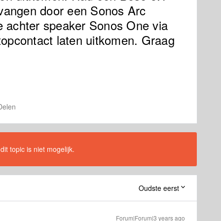
vangen door een Sonos Arc
e achter speaker Sonos One via
topcontact laten uitkomen. Graag
Delen
t topic is niet mogelijk.
Oudste eerst
Forum|Forum|3 years ago