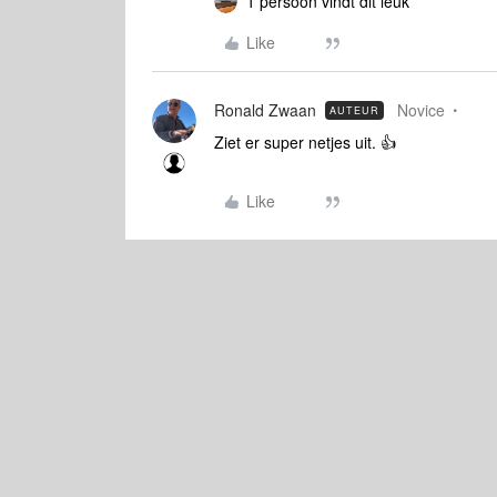
1 persoon vindt dit leuk
Like
Ronald Zwaan
Novice
AUTEUR
Ziet er super netjes uit. 👍
Like