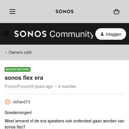
Inloggen
Owners café
BEANTWOORD
sonos flex era
Forum|Forum|3 years ago
4 reacties
richard73
R
Goedemorgen!
Weet iemand of de era speakers ook onderdeel gaan worden van
sonos flex?