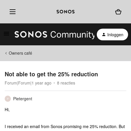
Inloggen
Owners café
Not able to get the 25% reduction
Forum|Forum|1 year ago
8 reacties
Pietergent
P
Hi,
I received an email from Sonos promising me 25% reduction. But