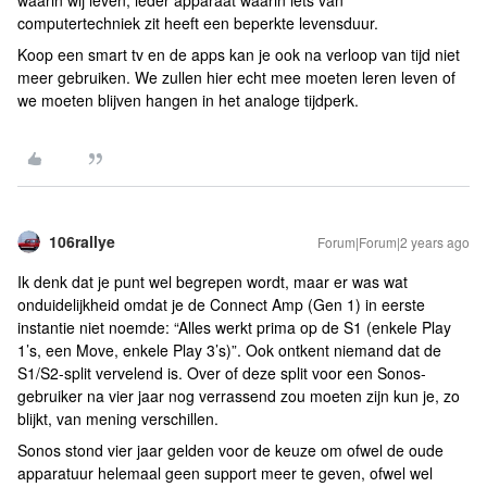
waarin wij leven, ieder apparaat waarin iets van
computertechniek zit heeft een beperkte levensduur.
Koop een smart tv en de apps kan je ook na verloop van tijd niet
meer gebruiken. We zullen hier echt mee moeten leren leven of
we moeten blijven hangen in het analoge tijdperk.
106rallye
Forum|Forum|2 years ago
Ik denk dat je punt wel begrepen wordt, maar er was wat
onduidelijkheid omdat je de Connect Amp (Gen 1) in eerste
instantie niet noemde: “Alles werkt prima op de S1 (enkele Play
1’s, een Move, enkele Play 3’s)”. Ook ontkent niemand dat de
S1/S2-split vervelend is. Over of deze split voor een Sonos-
gebruiker na vier jaar nog verrassend zou moeten zijn kun je, zo
blijkt, van mening verschillen.
Sonos stond vier jaar gelden voor de keuze om ofwel de oude
apparatuur helemaal geen support meer te geven, ofwel wel