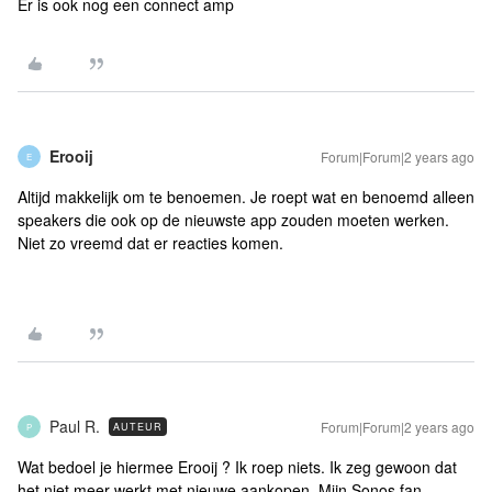
Er is ook nog een connect amp
Erooij
Forum|Forum|2 years ago
E
Altijd makkelijk om te benoemen. Je roept wat en benoemd alleen
speakers die ook op de nieuwste app zouden moeten werken.
Niet zo vreemd dat er reacties komen.
Paul R.
Forum|Forum|2 years ago
AUTEUR
P
Wat bedoel je hiermee Erooij ? Ik roep niets. Ik zeg gewoon dat
het niet meer werkt met nieuwe aankopen. Mijn Sonos fan