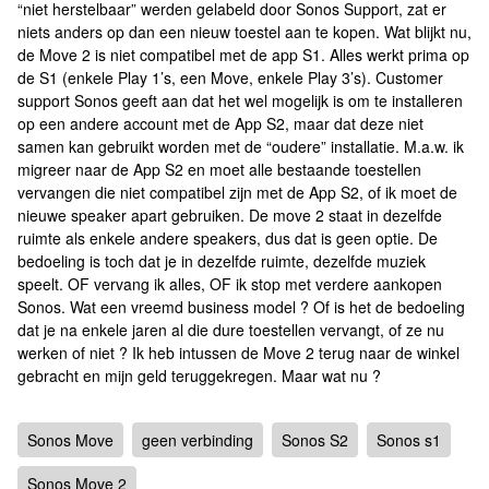
“niet herstelbaar” werden gelabeld door Sonos Support, zat er
niets anders op dan een nieuw toestel aan te kopen. Wat blijkt nu,
de Move 2 is niet compatibel met de app S1. Alles werkt prima op
de S1 (enkele Play 1’s, een Move, enkele Play 3’s). Customer
support Sonos geeft aan dat het wel mogelijk is om te installeren
op een andere account met de App S2, maar dat deze niet
samen kan gebruikt worden met de “oudere” installatie. M.a.w. ik
migreer naar de App S2 en moet alle bestaande toestellen
vervangen die niet compatibel zijn met de App S2, of ik moet de
nieuwe speaker apart gebruiken. De move 2 staat in dezelfde
ruimte als enkele andere speakers, dus dat is geen optie. De
bedoeling is toch dat je in dezelfde ruimte, dezelfde muziek
speelt. OF vervang ik alles, OF ik stop met verdere aankopen
Sonos. Wat een vreemd business model ? Of is het de bedoeling
dat je na enkele jaren al die dure toestellen vervangt, of ze nu
werken of niet ? Ik heb intussen de Move 2 terug naar de winkel
gebracht en mijn geld teruggekregen. Maar wat nu ?
Sonos Move
geen verbinding
Sonos S2
Sonos s1
Sonos Move 2