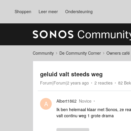
Shoppen
Leer meer
Ondersteuning
Community
De Community Corner
Owners café
geluid valt steeds weg
Forum|Forum|2 years ago
2 reacties
82 Be
Albert1862
Novice
A
Ik ben helemaal klaar met Sonos, ze rea
valt continu weg 1 grote drama