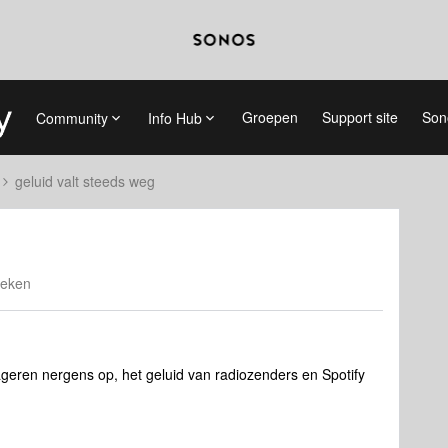
Groepen
Support site
Son
Community
Info Hub
geluid valt steeds weg
keken
geren nergens op, het geluid van radiozenders en Spotify