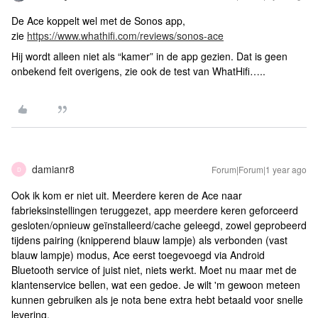
De Ace koppelt wel met de Sonos app,
zie
https://www.whathifi.com/reviews/sonos-ace
Hij wordt alleen niet als “kamer” in de app gezien. Dat is geen
onbekend feit overigens, zie ook de test van WhatHifi…..
damianr8
Forum|Forum|1 year ago
D
Ook ik kom er niet uit. Meerdere keren de Ace naar
fabrieksinstellingen teruggezet, app meerdere keren geforceerd
gesloten/opnieuw geïnstalleerd/cache geleegd, zowel geprobeerd
tijdens pairing (knipperend blauw lampje) als verbonden (vast
blauw lampje) modus, Ace eerst toegevoegd via Android
Bluetooth service of juist niet, niets werkt. Moet nu maar met de
klantenservice bellen, wat een gedoe. Je wilt 'm gewoon meteen
kunnen gebruiken als je nota bene extra hebt betaald voor snelle
levering.