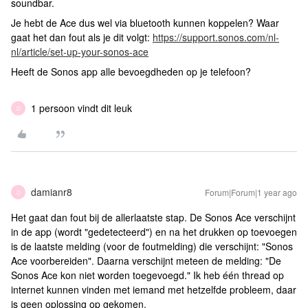
soundbar.
Je hebt de Ace dus wel via bluetooth kunnen koppelen? Waar
gaat het dan fout als je dit volgt:
https://support.sonos.com/nl-
nl/article/set-up-your-sonos-ace
Heeft de Sonos app alle bevoegdheden op je telefoon?
1 persoon vindt dit leuk
D
damianr8
Forum|Forum|1 year ago
D
Het gaat dan fout bij de allerlaatste stap. De Sonos Ace verschijnt
in de app (wordt "gedetecteerd") en na het drukken op toevoegen
is de laatste melding (voor de foutmelding) die verschijnt: "Sonos
Ace voorbereiden". Daarna verschijnt meteen de melding: "De
Sonos Ace kon niet worden toegevoegd." Ik heb één thread op
internet kunnen vinden met iemand met hetzelfde probleem, daar
is geen oplossing op gekomen.