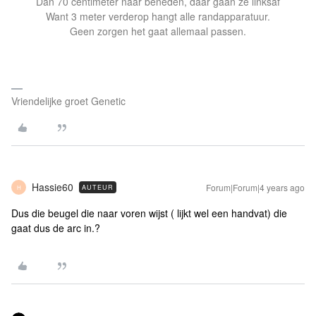
Dan 70 centimeter naar beneden, daar gaan ze linksaf
Want 3 meter verderop hangt alle randapparatuur.
Geen zorgen het gaat allemaal passen.
Vriendelijke groet Genetic
Hassie60
Forum|Forum|4 years ago
AUTEUR
H
Dus die beugel die naar voren wijst ( lijkt wel een handvat) die
gaat dus de arc in.?