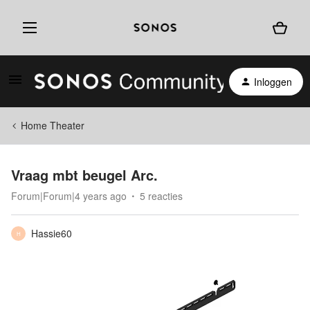
Inloggen
Home Theater
Vraag mbt beugel Arc.
Forum|Forum|4 years ago
5 reacties
Hassie60
H