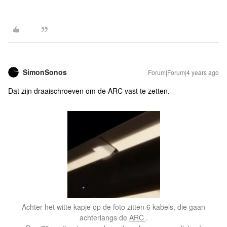
SimonSonos
Forum|Forum|4 years ago
Dat zijn draaischroeven om de ARC vast te zetten.
Achter het witte kapje op de foto zitten 6 kabels, die gaan
achterlangs de
ARC
.