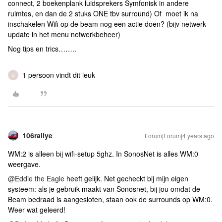
connect, 2 boekenplank luidsprekers Symfonisk in andere
ruimtes, en dan de 2 stuks ONE tbv surround) Of moet ik na
inschakelen Wifi op de beam nog een actie doen? (bijv netwerk
update in het menu netwerkbeheer)
Nog tips en trics……..
1 persoon vindt dit leuk
D
106rallye
Forum|Forum|4 years ago
WM:2 is alleen bij wifi-setup 5ghz. In SonosNet is alles WM:0
weergave.
@Eddie the Eagle
heeft gelijk. Net gecheckt bij mijn eigen
systeem: als je gebruik maakt van Sonosnet, bij jou omdat de
Beam bedraad is aangesloten, staan ook de surrounds op WM:0.
Weer wat geleerd!