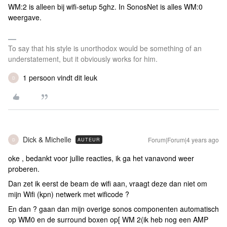
WM:2 is alleen bij wifi-setup 5ghz. In SonosNet is alles WM:0
weergave.
To say that his style is unorthodox would be something of an
understatement, but it obviously works for him.
1 persoon vindt dit leuk
D
Dick & Michelle
Forum|Forum|4 years ago
AUTEUR
D
oke , bedankt voor jullie reacties, ik ga het vanavond weer
proberen.
Dan zet ik eerst de beam de wifi aan, vraagt deze dan niet om
mijn Wifi (kpn) netwerk met wificode ?
En dan ? gaan dan mijn overige sonos componenten automatisch
op WM0 en de surround boxen op[ WM 2(ik heb nog een AMP