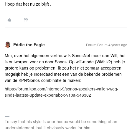
Hoop dat het nu zo blijft .
Eddie the Eagle
Forum|Forum|4 years ago
Mm, over het algemeen vertrouw ik SonosNet meer dan Wifi, het
is ontworpen voor en door Sonos. Op wifi-mode (WM:1/2) heb je
grotere kans op problemen. Ik zou het niet zomaar accepteren,
mogelijk heb je inderdaad met een van de bekende problemen
van de KPN/Sonos-combinatie te maken:
https://forum.kpn.com/internet-9/sonos-speakers-vallen-weg-
sinds-laatste-update-experiabox-v10a-546302
To say that his style is unorthodox would be something of an
understatement, but it obviously works for him.