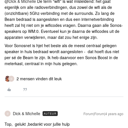
@Dick & Michelle
De term “wifi” is wat misleidend: het gaat
eigenlijk om alle radioverbindingen, dus zowel de wifi als de
(onzichtbare) 5Ghz-verbinding met de surrounds. Zo lang de
Beam bedraad is aangesloten en dus een internetverbinding
heeft zal hij niet om je wificodes vragen. Daarna gaan alle Sonos-
speakers op WM:0. Eventueel kun je daarna de wificodes uit de
apparaten verwijderen, maar dat zou het enige zijn.
Voor Sonosnet is hjet het beste als de meest centraal gelegen
speaker in huis bedraad wordt aangesloten - dat hoeft dus niet
per sé de Beam te zijn. Ik heb daarvoor een Sonos Boost in de
meterkast, centraal in mijn huis gelegen.
2 mensen vinden dit leuk
D
Dick & Michelle
Forum|Forum|4 years ago
AUTEUR
D
Top, gelukt ,bedankt voor jullie hulp