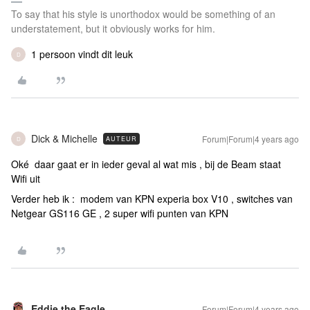
To say that his style is unorthodox would be something of an
understatement, but it obviously works for him.
1 persoon vindt dit leuk
D
Dick & Michelle
Forum|Forum|4 years ago
AUTEUR
D
Oké daar gaat er in ieder geval al wat mis , bij de Beam staat
Wifi uit
Verder heb ik : modem van KPN experia box V10 , switches van
Netgear GS116 GE , 2 super wifi punten van KPN
Eddie the Eagle
Forum|Forum|4 years ago