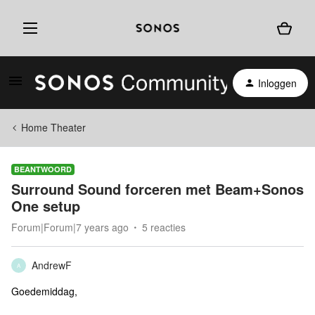
Inloggen
Home Theater
BEANTWOORD
Surround Sound forceren met Beam+Sonos
One setup
Forum|Forum|7 years ago
5 reacties
AndrewF
A
Goedemiddag,