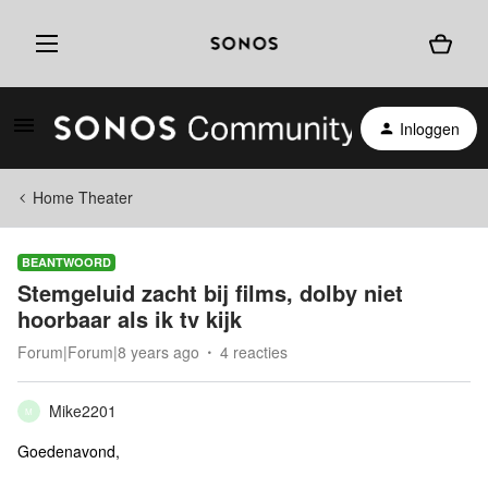
Inloggen
Home Theater
BEANTWOORD
Stemgeluid zacht bij films, dolby niet
hoorbaar als ik tv kijk
Forum|Forum|8 years ago
4 reacties
Mike2201
M
Goedenavond,