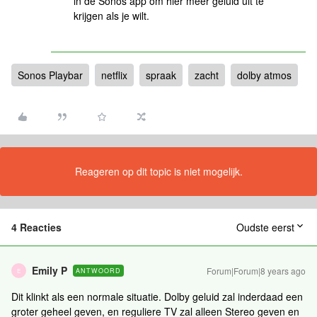
in de Sonos app om hier meer geluid uit te
krijgen als je wilt.
Sonos Playbar
netflix
spraak
zacht
dolby atmos
Reageren op dit topic is niet mogelijk.
4 Reacties
Oudste eerst
Emily P
Forum|Forum|8 years ago
ANTWOORD
E
Dit klinkt als een normale situatie. Dolby geluid zal inderdaad een
groter geheel geven, en reguliere TV zal alleen Stereo geven en