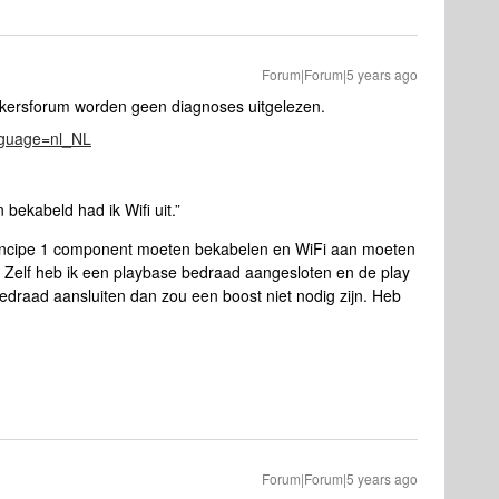
Forum|Forum|5 years ago
ikersforum worden geen diagnoses uitgelezen.
anguage=nl_NL
 bekabeld had ik Wifi uit.”
principe 1 component moeten bekabelen en WiFi aan moeten
Zelf heb ik een playbase bedraad aangesloten en de play
edraad aansluiten dan zou een boost niet nodig zijn. Heb
Forum|Forum|5 years ago