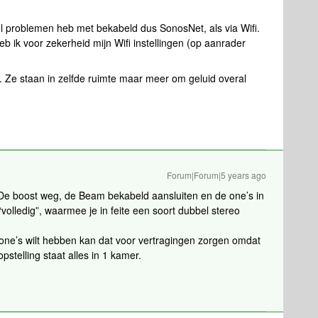
l problemen heb met bekabeld dus SonosNet, als via Wifi.
b ik voor zekerheid mijn Wifi instellingen (op aanrader
d. Ze staan in zelfde ruimte maar meer om geluid overal
Forum|Forum|5 years ago
 De boost weg, de Beam bekabeld aansluiten en de one’s in
“volledig”, waarmee je in feite een soort dubbel stereo
 one’s wilt hebben kan dat voor vertragingen zorgen omdat
stelling staat alles in 1 kamer.