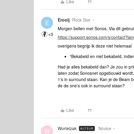
Like
Erooij
Rock Star
E
Morgen bellen met Sonos. Via dit gebru
+3
https://support.sonos.com/s/contact?l
overigens begrijp ik deze niet helemaal
“Bekabeld en niet bekabeld, indien
Had je alles bekabeld dan? Je zou in 
laten zodat Sonosnet opgebouwd wordt. 
1’s in surround staan. Kan je de Beam b
de de one’s ook in surround staan?
Like
Wortelzak
Novice
AUTEUR
W