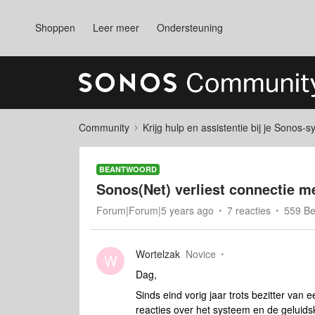
Shoppen
Leer meer
Ondersteuning
Community
Krijg hulp en assistentie bij je Sonos-
BEANTWOORD
Sonos(Net) verliest connectie 
Forum|Forum|5 years ago
7 reacties
559 B
Wortelzak
Novice
W
Dag,
Sinds eind vorig jaar trots bezitter va
reacties over het systeem en de geluids