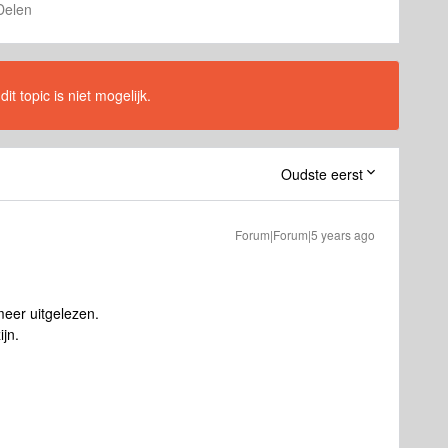
Delen
t topic is niet mogelijk.
Oudste eerst
Forum|Forum|5 years ago
meer uitgelezen.
ijn.