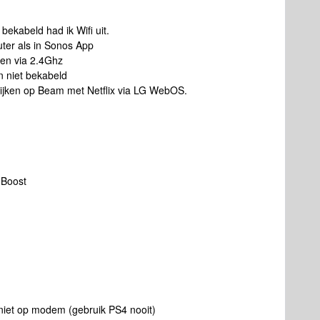
bekabeld had ik Wifi uit.
uter als in Sonos App
een via 2.4Ghz
 niet bekabeld
 kijken op Beam met Netflix via LG WebOS.
 Boost
 niet op modem (gebruik PS4 nooit)