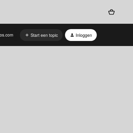
os.com
Start een topic
Inloggen