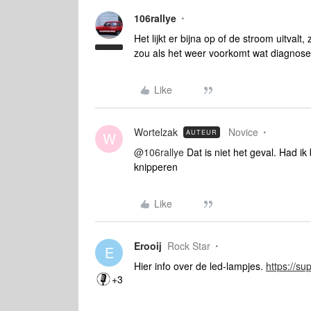
106rallye
Het lijkt er bijna op of de stroom uitval
zou als het weer voorkomt wat diagnose
Like
Wortelzak
Novice
AUTEUR
W
@106rallye
Dat is niet het geval. Had i
knipperen
Like
Erooij
Rock Star
E
Hier info over de led-lampjes.
https://s
+3