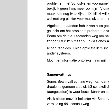
problemen met SonosNet en voornamelij
bekijk ik geen films meer op mijn TV om
maakt om nog tv te kijken. Dit klinkt vri
wel met erg plezier voor muziek streami
Afgelopen maanden heb ik van alles gep
gekocht om het probleem proberen te v
Beam om de 5-10 seconden weg om na 20
zonder TV kijken maar puur via Sonos Ap
Ik ben radeloos. Enige optie zie ik mi
ander systeem.
Mocht er informatie ontbreken aan mijn 
---
Samenvatting:
Sonos Beam valt continu weg. Kan dan
draaien algemeen stabiel. LG schakelt 
(aangesloten) is weer beschikbaar en s
Als ik alleen muziek beluister via Sonos
verbinding óók continu weg.