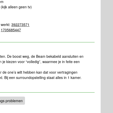
dem
kijk alleen geen tv)
 werkt:
392273571
:
1705685447
etten. De boost weg, de Beam bekabeld aansluiten en
n je kiezen voor “volledig”, waarmee je in feite een
r de one’s wilt hebben kan dat voor vertragingen
 Bij een surroundopstelling staat alles in 1 kamer.
ings problemen