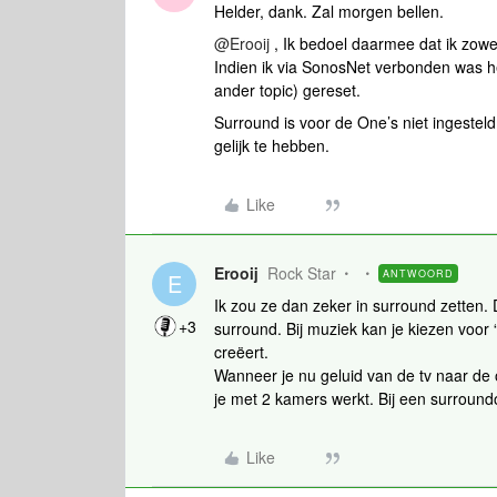
Helder, dank. Zal morgen bellen.
@Erooij
, Ik bedoel daarmee dat ik zowe
Indien ik via SonosNet verbonden was he
ander topic) gereset.
Surround is voor de One’s niet ingestel
gelijk te hebben.
Like
Erooij
Rock Star
ANTWOORD
E
Ik zou ze dan zeker in surround zetten.
+3
surround. Bij muziek kan je kiezen voor 
creëert.
Wanneer je nu geluid van de tv naar de
je met 2 kamers werkt. Bij een surroundop
Like