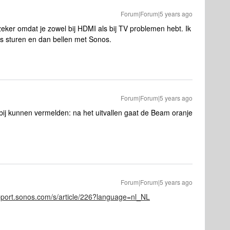
Forum|Forum|5 years ago
t, zeker omdat je zowel bij HDMI als bij TV problemen hebt. Ik
s sturen en dan bellen met Sonos.
Forum|Forum|5 years ago
k bij kunnen vermelden: na het uitvallen gaat de Beam oranje
Forum|Forum|5 years ago
upport.sonos.com/s/article/226?language=nl_NL