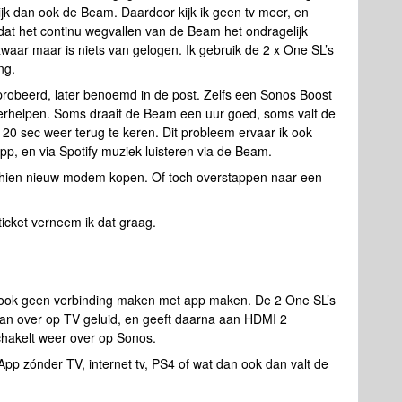
k dan ook de Beam. Daardoor kijk ik geen tv meer, en
dat het continu wegvallen van de Beam het ondragelijk
j zwaar maar is niets van gelogen. Ik gebruik de 2 x One SL’s
ng.
robeerd, later benoemd in de post. Zelfs een Sonos Boost
erhelpen. Soms draait de Beam een uur goed, soms valt de
 sec weer terug te keren. Dit probleem ervaar ik ook
p, en via Spotify muziek luisteren via de Beam.
sschien nieuw modem kopen. Of toch overstappen naar een
ticket verneem ik dat graag.
 ook geen verbinding maken met app maken. De 2 One SL’s
dan over op TV geluid, en geeft daarna aan HDMI 2
chakelt weer over op Sonos.
 App zónder TV, internet tv, PS4 of wat dan ook dan valt de