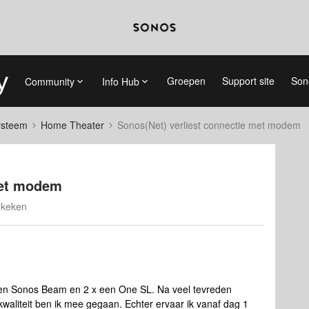
Groepen
Support site
Son
Community
Info Hub
systeem
Home Theater
Sonos(Net) verliest connectie met modem
met modem
ekeken
n een Sonos Beam en 2 x een One SL. Na veel tevreden
kwaliteit ben ik mee gegaan. Echter ervaar ik vanaf dag 1