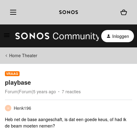
Inloggen
Home Theater
VRAAG
playbase
Forum|Forum|5 years ago
7 reacties
Henk196
H
Heb net de base aangeschaft, is dat een goede keus, of had ik
de beam moeten nemen?