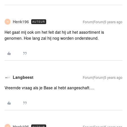
Henk196
Forum|Forum|5 years ago
AUTEUR
H
Het gaat mij ook om het feit dat hij uit het assortiment is
genomen. Hoe lang zal hij nog worden ondersteund.
Langbeest
Forum|Forum|5 years ago
Vreemde vraag als je Base al hebt aangeschaft….
Henk196
Forum|Forum|5 years ago
AUTEUR
H