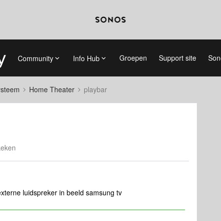
Groepen
Support site
Son
Community
Info Hub
systeem
Home Theater
playbar
keken
 externe luidspreker in beeld samsung tv