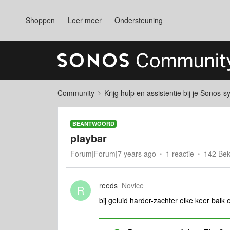
Shoppen
Leer meer
Ondersteuning
Community
Krijg hulp en assistentie bij je Sonos-
BEANTWOORD
playbar
Forum|Forum|7 years ago
1 reactie
142 Be
reeds
Novice
R
bij geluid harder-zachter elke keer balk