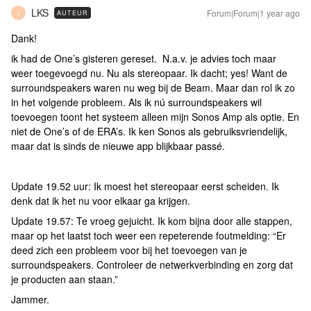
LKS
Forum|Forum|1 year ago
AUTEUR
L
Dank!
ik had de One’s gisteren gereset. N.a.v. je advies toch maar
weer toegevoegd nu. Nu als stereopaar. Ik dacht; yes! Want de
surroundspeakers waren nu weg bij de Beam. Maar dan rol ik zo
in het volgende probleem. Als ik nú surroundspeakers wil
toevoegen toont het systeem alleen mijn Sonos Amp als optie. En
niet de One’s of de ERA’s. Ik ken Sonos als gebruiksvriendelijk,
maar dat is sinds de nieuwe app blijkbaar passé.
Update 19.52 uur: Ik moest het stereopaar eerst scheiden. Ik
denk dat ik het nu voor elkaar ga krijgen.
Update 19.57: Te vroeg gejuicht. Ik kom bijna door alle stappen,
maar op het laatst toch weer een repeterende foutmelding: “Er
deed zich een probleem voor bij het toevoegen van je
surroundspeakers. Controleer de netwerkverbinding en zorg dat
je producten aan staan.”
Jammer.