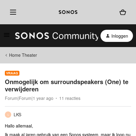
Inloggen
Home Theater
VRAAG
Onmogelijk om surroundspeakers (One) te
verwijderen
Forum|Forum|1 year ago
11 reacties
LKS
L
Hallo allemaal,
Ik maak al jaren gebruik van een Sonos systeem, maar ik loop nu