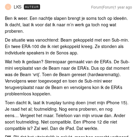
LKS
Forum|Forum|1 year ago
AUTEUR
L
Ben ik weer. Een nachtje slapen brengt je soms toch op ideeën.
Ik dacht, laat ik voor dat ik naar m’n werk ga toch nog wat
proberen.
De situatie was vanochtend: Beam gekoppeld met een Sub-min.
En twee ERA-100 die ik niet gekoppeld kreeg. Ze stonden als
individuele speakers in de Sonos app.
Wat heb ik gedaan? Stereopaar gemaakt van de ERA’s. De Sub-
mini verplaatst van de Beam naar de ERA’s. Dus op dat moment
was de Beam ‘vrij’. Toen de Beam gereset (hardwarematig).
Vervolgens weer toegevoegd en toen de Sub-mini weer
terugverplaatst naar de Beam en vervolgens kon ik de ERA’s
probleemloos koppelen.
Toen dacht ik, laat ik trueplay tuning doen (met mijn iPhone 15).
Je raad het al; foutmelding. Nog eens proberen, en nog
eens… Vergeet het maar. Telefoon van mijn vrouw dan. Ander
soort foutmelding. Niet compatible. Een iPhone 12 die niet
compatible is? Zal wel. Dan de iPad. Dat werkte.