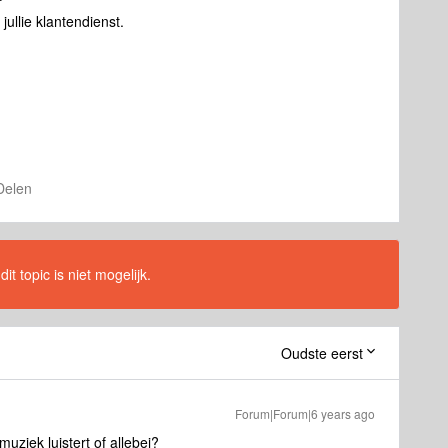
jullie klantendienst.
Delen
t topic is niet mogelijk.
Oudste eerst
Forum|Forum|6 years ago
muziek luistert of allebei?