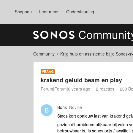
Shoppen
Leer meer
Ondersteuning
Community
Krijg hulp en assistentie bij je Sonos-
VRAAG
krakend geluid beam en play
Forum|Forum|6 years ago
2 reacties
200 B
Bons
Novice
B
Sinds kort opnieuw last van krakend gel
gezien dit probleem blijkbaar bij velen v
betrouwbaar is. Is sonos prijs / kwalitei