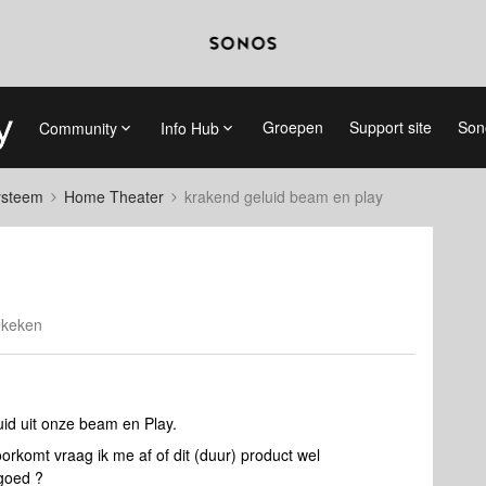
Groepen
Support site
Son
Community
Info Hub
systeem
Home Theater
krakend geluid beam en play
ekeken
uid uit onze beam en Play.
oorkomt vraag ik me af of dit (duur) product wel
t goed ?