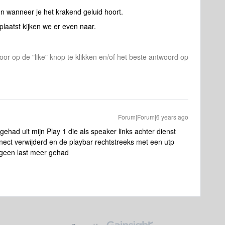
n wanneer je het krakend geluid hoort.
laatst kijken we er even naar.
or op de "like" knop te klikken en/of het beste antwoord op
Forum|Forum|6 years ago
gehad uit mijn Play 1 die als speaker links achter dienst
nnect verwijderd en de playbar rechtstreeks met een utp
 geen last meer gehad