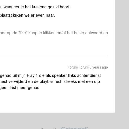
n wanneer je het krakend geluid hoort.
laatst kijken we er even naar.
or op de "like" knop te klikken en/of het beste antwoord op
Forum|Forum|6 years ago
gehad uit mijn Play 1 die als speaker links achter dienst
nnect verwijderd en de playbar rechtstreeks met een utp
 geen last meer gehad