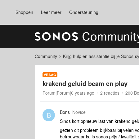
Shoppen
Leer meer
Ondersteuning
Community
Krijg hulp en assistentie bij je Sonos-
VRAAG
krakend geluid beam en play
Forum|Forum|6 years ago
2 reacties
200 B
Bons
Novice
B
Sinds kort opnieuw last van krakend gel
gezien dit probleem blijkbaar bij velen v
betrouwbaar is. Is sonos prijs / kwalitei