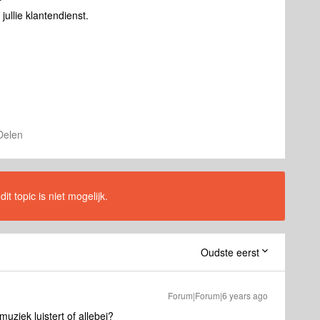
jullie klantendienst.
Delen
t topic is niet mogelijk.
Oudste eerst
Forum|Forum|6 years ago
muziek luistert of allebei?