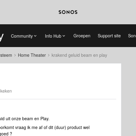
Groepen
Support site
Son
Community
Info Hub
systeem
Home Theater
krakend geluid beam en play
ekeken
uid uit onze beam en Play.
oorkomt vraag ik me af of dit (duur) product wel
t goed ?