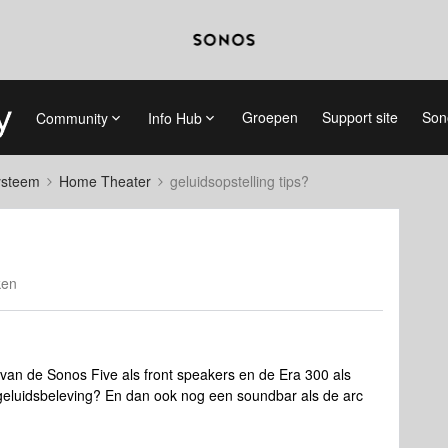
Groepen
Support site
Son
Community
Info Hub
systeem
Home Theater
geluidsopstelling tips?
ken
k van de Sonos Five als front speakers en de Era 300 als
 geluidsbeleving? En dan ook nog een soundbar als de arc