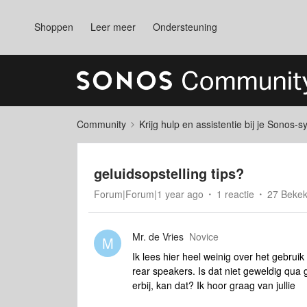
Shoppen
Leer meer
Ondersteuning
Community
Krijg hulp en assistentie bij je Sonos-
geluidsopstelling tips?
Forum|Forum|1 year ago
1 reactie
27 Beke
Mr. de Vries
Novice
M
Ik lees hier heel weinig over het gebrui
rear speakers. Is dat niet geweldig qua
erbij, kan dat? Ik hoor graag van jullie