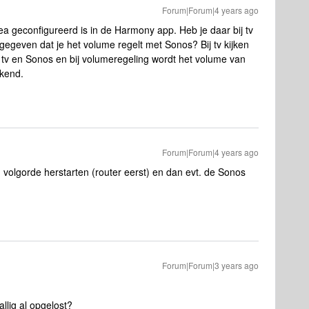
Forum|Forum|4 years ago
a geconfigureerd is in de Harmony app. Heb je daar bij tv
egeven dat je het volume regelt met Sonos? Bij tv kijken
e tv en Sonos en bij volumeregeling wordt het volume van
ekend.
Forum|Forum|4 years ago
in volgorde herstarten (router eerst) en dan evt. de Sonos
Forum|Forum|3 years ago
llig al opgelost?