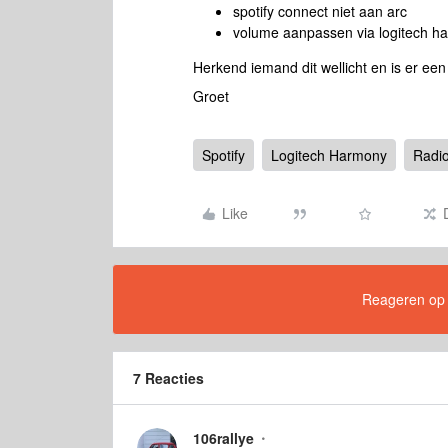
spotify connect niet aan arc
volume aanpassen via logitech h
Herkend iemand dit wellicht en is er ee
Groet
Spotify
Logitech Harmony
Radio
Like
Reageren op di
7 Reacties
106rallye