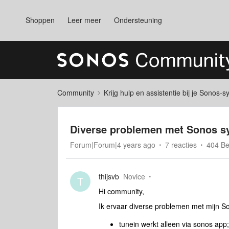
Shoppen
Leer meer
Ondersteuning
Community
Krijg hulp en assistentie bij je Sonos-
Diverse problemen met Sonos s
Forum|Forum|4 years ago
7 reacties
404 B
thijsvb
Novice
T
Hi community,
Ik ervaar diverse problemen met mijn S
tunein werkt alleen via sonos app;