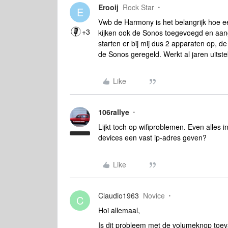
Erooij
Rock Star
E
Vwb de Harmony is het belangrijk hoe ee
+3
kijken ook de Sonos toegevoegd en aang
starten er bij mij dus 2 apparaten op, d
de Sonos geregeld. Werkt al jaren uitst
Like
106rallye
Lijkt toch op wifiproblemen. Even alles 
devices een vast ip-adres geven?
Like
Claudio1963
Novice
C
Hoi allemaal,
Is dit probleem met de volumeknop toeva