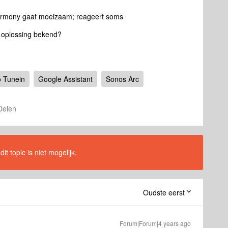
armony gaat moeizaam; reageert soms
n oplossing bekend?
 Tunein
Google Assistant
Sonos Arc
Delen
t topic is niet mogelijk.
Oudste eerst
Forum|Forum|4 years ago