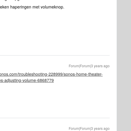
r weken haperingen met volumeknop.
Forum|Forum|3 years ago
sonos.com/troubleshooting-228999/sonos-home-theater-
ues-adjusting-volume-6868779
Forum|Forum|3 years ago