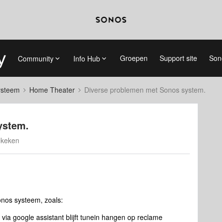
Groepen
Support site
Son
Community
Info Hub
systeem
Home Theater
Diverse problemen met Sonos system.
ystem.
ekeken
onos systeem, zoals:
 via google assistant blijft tunein hangen op reclame