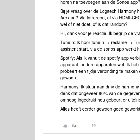
horen na toevoegen aan de Sonos app? 
Bij je vraag over de Logitech Harmony he
Arc aan? Via infrarood, of via HDMI-CE
wel of niet doet, of is dat random?
HI, dank voor je reactie. Ik begrijp de v
TuneIn: Ik hoor tuneIn → reclame → Tun
assistent start, via de sonos app werkt 
Spotify: Als ik vanuit de spotify app ver
apparaat, andere apparaten wel. Ik heb 
probeert een tijdje verbinding te maken 
gewoon.
Harmony: Ik stuur aan dmv de harmony h
denk dat ongeveer 80% van de gegeven
omhoog ingedrukt hou gebeurt er uiteindel
Alles heeft eerder gewoon goed gewerkt
Like