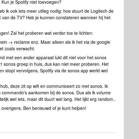
Kun je Spotify niet toevoegen?
b ik ook iets meer uitleg nodig: hoe stuurt de Logitech de
C van de TV? Heb je kunnen constateren wanneer hij het
ragen! Zal het proberen wat verder toe te lichten:
ein → reclame enz. Maar alleen als ik het via de google
het zoals verwacht.
bind met een ander apparaat lukt dit niet voor het sonos
1 sonos groep in huis, dus kan niet meer proberen. Het
en stopt vervolgens. Spotify via de sonos app werkt wel
ub, deze zit op wifi en communiceert zo met sonos. Ik
 commando's aankomen bij de sonos. Dus als ik volume
ijk wel iets, maar dit duurt wel lang. Het lijkt erg random..
 overigens. Ben benieuwd of je kunt helpen!