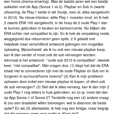
een home cinema-ervaring). Was de laatste jaren wel een beetje
sukkelen met de App (Sonos 1 vs 2). Playbar en Sub in zwarte
uitvoering, de Play:1 beide in wit (foutje, toen al, alles aangekocht
in 2013). Nu nieuw interieur, witte Play:1 moesten eruit, en ik heb
2 zwarte ERA 100 aangekocht, in de hoop de 2 oude Play:1 dan
te kunnen gebruiken in keuken en kantoorruimte. Nu blijken die
ERA echter niet compatibel te zijn. En ik heb de verpakking reeds
weggegooid dus retourneren geen optie. 2 X gebeld met
helpdesk maar verschillend antwoord gekregen ivm mogelijke
oplossing. Bijvoorbeeld: als ik nu ook een nieuwe playbar koop,
kan ik dan verder of moet ook de sub vervangen worden:
éénmaal is het antwoord : “oude sub 2013 is compatibel”, tweede
keer: “niet compatibel”. Mijn vragen dus: (1) klopt het dat de ERA
totaal niet te connecteren zijn met de oude Playbar en Sub om te
fungeren in surround/home cinema? (2) Kan ik mijn probleem
oplossen door enkel een nieuwe playbar te kopen, of dient ook
de sub vervangen? (3) Stel dat ik alles vervang, kan ik dan mijn 2
oude Play:1 nog elders in huis gebruiken, en zo ja, moet dat dan
op App Sonos 1 of Sonos 2? Tenslotte nog een (4) andere vraag:
ik zou een draaitafel willen toevoegen; wat is daarvoor de beste
optie? En als (5) allerlaatste: ik heb nog een bridge, maar begrijp
dat die nergens meer voor nodig is. Klopt dat?