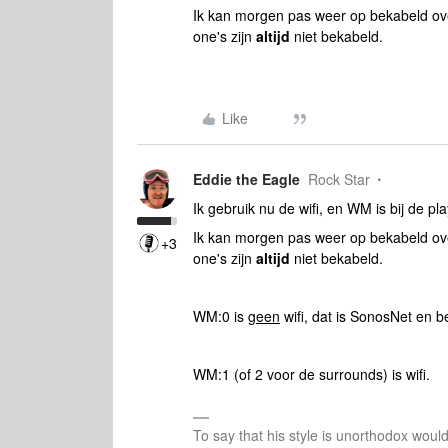
Ik kan morgen pas weer op bekabeld ove
one's zijn
altijd
niet bekabeld.
Like
Eddie the Eagle
Rock Star
Ik gebruik nu de wifi, en WM is bij de pl
Ik kan morgen pas weer op bekabeld ove
+3
one's zijn
altijd
niet bekabeld.
WM:0 is
geen
wifi, dat is SonosNet en 
WM:1 (of 2 voor de surrounds) is wifi.
To say that his style is unorthodox woul