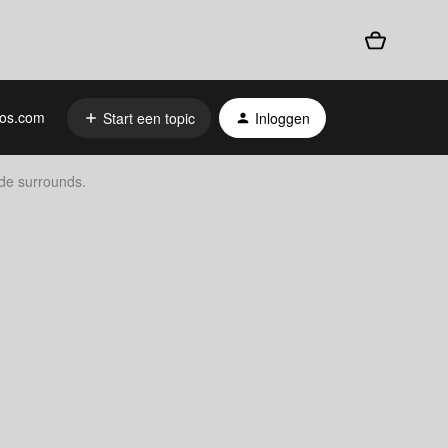
os.com
Start een topic
Inloggen
de surrounds.