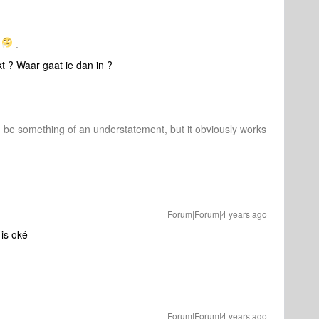
t
.
t ? Waar gaat ie dan in ?
d be something of an understatement, but it obviously works
Forum|Forum|4 years ago
 is oké
Forum|Forum|4 years ago