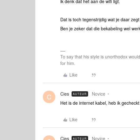
ik denk dat het aan de wifi ligt.
Dat is toch tegenstrijdig wat je daar zeg
Ben je zeker dat die bekabeling wel werk
To say that his style is unorthodox woul
for him.
Like
Cies
Novice
AUTEUR
C
Het is de internet kabel, heb ik gecheckt
Like
Cies
Novice
AUTEUR