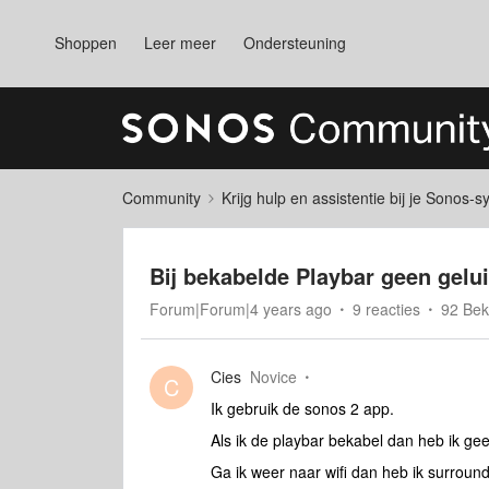
Shoppen
Leer meer
Ondersteuning
Community
Krijg hulp en assistentie bij je Sonos-
Bij bekabelde Playbar geen gelu
Forum|Forum|4 years ago
9 reacties
92 Be
Cies
Novice
C
Ik gebruik de sonos 2 app.
Als ik de playbar bekabel dan heb ik ge
Ga ik weer naar wifi dan heb ik surround