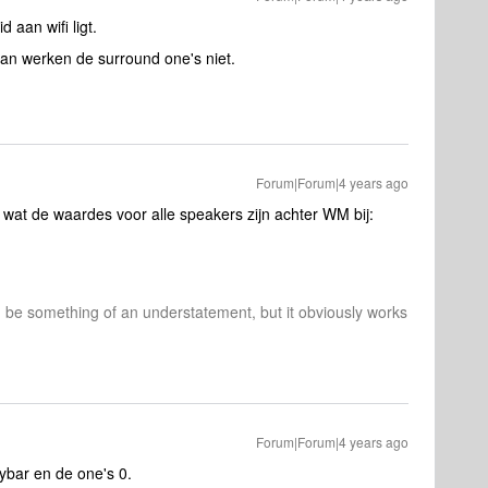
 aan wifi ligt.
an werken de surround one's niet.
Forum|Forum|4 years ago
n wat de waardes voor alle speakers zijn achter WM bij:
d be something of an understatement, but it obviously works
Forum|Forum|4 years ago
aybar en de one's 0.