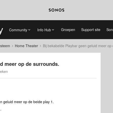
Groepen
Support site
Son
Community
Info Hub
systeem
Home Theater
Bij bekabelde Playbar geen geluid meer op 
id meer op de surrounds.
keken
en geluid meer op de beide play 1.
.