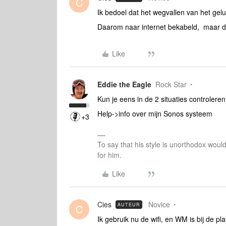
C
Ik bedoel dat het wegvallen van het geluid
Daarom naar internet bekabeld, maar d
Like
Eddie the Eagle
Rock Star
Kun je eens in de 2 situaties controlere
Help->info over mijn Sonos systeem
+3
To say that his style is unorthodox woul
for him.
Like
Cies
Novice
AUTEUR
C
Ik gebruik nu de wifi, en WM is bij de pl